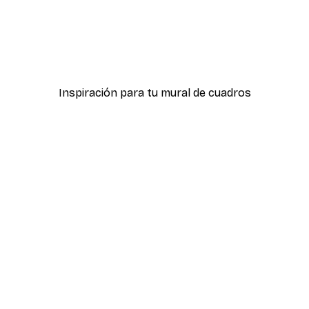
-40%*
na Gruñona I Original Póster
Olga Telnova - Niña con F
Desde 7,77 €
12,95 €
Inspiración para tu mural de cuadros