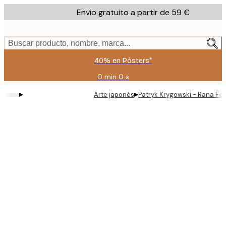
Skip
Envío gratuito a partir de 59 €
to
main
content.
Buscar producto, nombre, marca...
40% en Pósters*
0 min
0 s
Válido
hasta:
▸
▸
Arte japonés
Patryk Krygowski - Rana Fel
2026-
08-
09