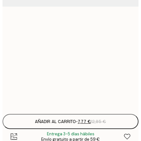
7
21x30 cm
1
12
30x40 cm
2
19
50x70 cm
3
26
70x100 cm
4
64
100x150 cm
Frame
options
AÑADIR AL CARRITO
-
7,77 €
12,95 €
Entrega 3-5 días hábiles
Envío gratuito a partir de 59 €