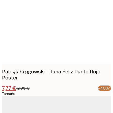
Product
images
Patryk Krygowski - Rana Feliz Punto Rojo
Póster
7,77 €
12,95 €
-40%*
Tamaño