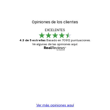
Opiniones de los clientes
EXCELENTES
4.3 de 5 estrellas
Basado en 70912 puntuaciones.
Ve algunas de las opiniones aquí.
Comprador verificado
Opiniones
de
Todo genial
los
clientes
20 abr
Alba R
Ver más opiniones aquí