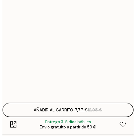
7
21x30 cm
1
12
30x40 cm
2
19
50x70 cm
3
26
70x100 cm
4
64
100x150 cm
Frame
options
AÑADIR AL CARRITO
-
7,77 €
12,95 €
Entrega 3-5 días hábiles
Envío gratuito a partir de 59 €