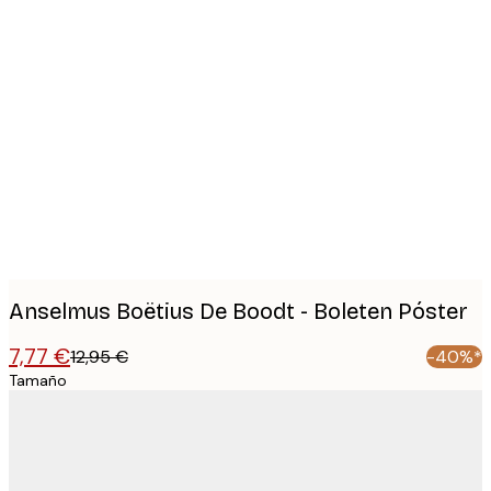
Product
images
Anselmus Boëtius De Boodt - Boleten Póster
7,77 €
12,95 €
-40%*
Tamaño