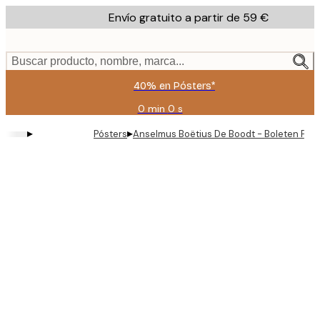
Skip
Envío gratuito a partir de 59 €
to
main
content.
Buscar producto, nombre, marca...
40% en Pósters*
0 min
0 s
Válido
hasta:
▸
▸
Pósters
Anselmus Boëtius De Boodt - Boleten Póst
2026-
08-
09