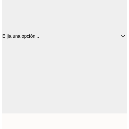
Elija una opción...
16
50x50 cm
2