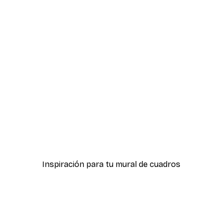
-40%*
ter
Hierba Playa Póster
Desde 7,77 €
12,95 €
Inspiración para tu mural de cuadros