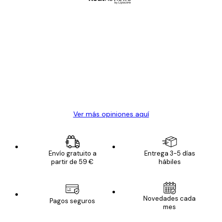
Comprador verificado
Opiniones
de
Todo genial
los
clientes
20 abr
Alba R
Ver más opiniones aquí
Envío gratuito a
Entrega 3-5 días
partir de 59 €
hábiles
Novedades cada
Pagos seguros
mes