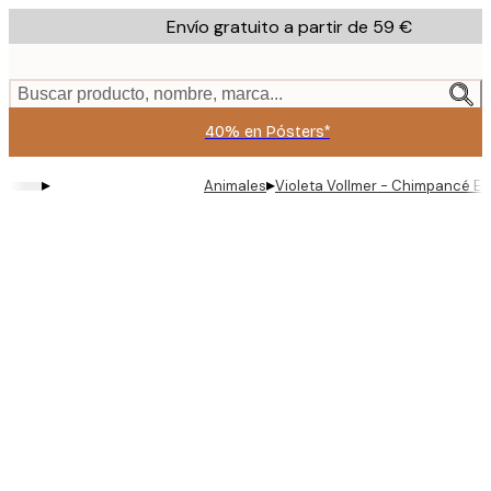
Skip
Envío gratuito a partir de 59 €
to
main
content.
Buscar producto, nombre, marca...
40% en Pósters*
▸
▸
Animales
Violeta Vollmer - Chimpancé El
Product