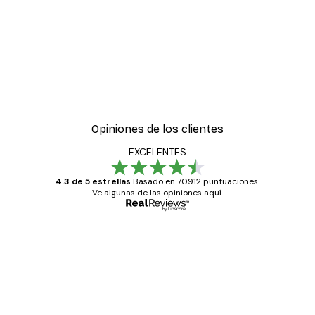
Opiniones de los clientes
EXCELENTES
4.3 de 5 estrellas
Basado en 70912 puntuaciones.
Ve algunas de las opiniones aquí.
Comprador verificado
Opiniones
de
Todo genial
los
clientes