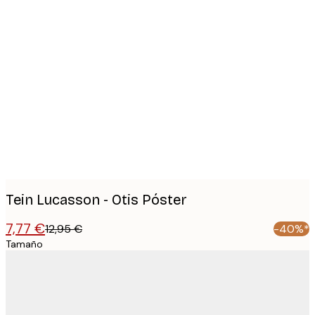
Product
images
Tein Lucasson - Otis Póster
7,77 €
12,95 €
-40%*
Tamaño