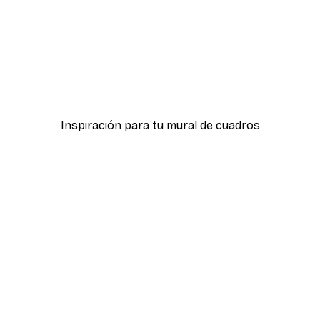
-40%*
ter
Hierba Playa Póster
Desde 7,77 €
12,95 €
Inspiración para tu mural de cuadros