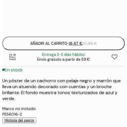
50x50 cm
2
Frame
options
AÑADIR AL CARRITO
-
16,47 €
27,45 €
Entrega 3-5 días hábiles
Envío gratuito a partir de 59 €
En stock
Un póster de un cachorro con pelaje negro y marrón que
lleva un atuendo decorado con cuentas y un broche
brillante. El fondo muestra tonos texturizados de azul y
verde.
Marco no incluido.
PS56016-2
Historia del precio