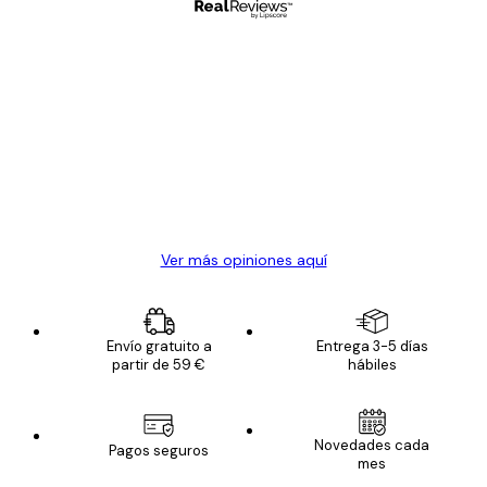
Comprador verificado
Opiniones
de
Todo genial
los
clientes
20 abr
Alba R
Ver más opiniones aquí
Envío gratuito a
Entrega 3-5 días
partir de 59 €
hábiles
Novedades cada
Pagos seguros
mes