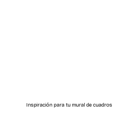
-40%*
ter
Hierba Playa Póster
Desde 7,77 €
12,95 €
Inspiración para tu mural de cuadros