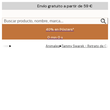
Skip
Envío gratuito a partir de 59 €
to
main
content.
Buscar producto, nombre, marca...
40% en Pósters*
0 min
0 s
Válido
hasta:
▸
▸
Animales
Tammy Swarek - Retrato de Cac
2026-
08-
09