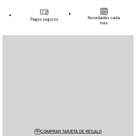
Novedades cada
Pagos seguros
mes
E-mail
ENVIAR
Tienda
Poster Store
Servicio al cliente
COMPRAR TARJETA DE REGALO