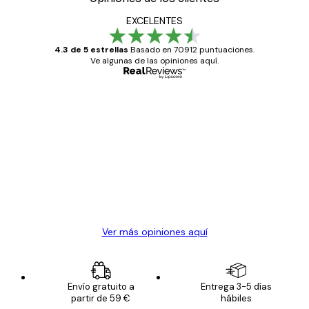
EXCELENTES
4.3 de 5 estrellas
Basado en 70912 puntuaciones.
Ve algunas de las opiniones aquí.
Comprador verificado
Opiniones
de
Todo genial
los
clientes
20 abr
Alba R
Ver más opiniones aquí
Envío gratuito a
Entrega 3-5 días
partir de 59 €
hábiles