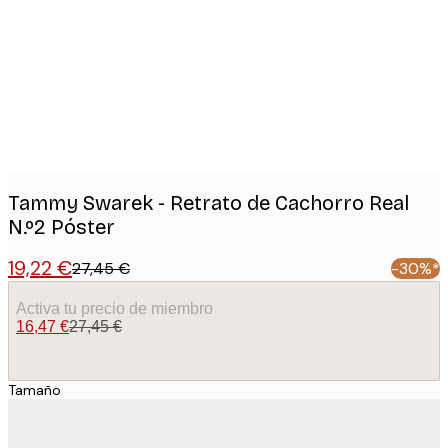
images
Tammy Swarek - Retrato de Cachorro Real
N.º2 Póster
19,22 €
27,45 €
-30%*
Activa tu precio de miembro
16,47 €
27,45 €
Tamaño