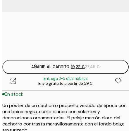
19
50x50 cm
2
Frame
options
AÑADIR AL CARRITO
-
19,22 €
27,45 €
Entrega 3-5 días hábiles
Envío gratuito a partir de 59 €
En stock
Un póster de un cachorro pequeño vestido de época con
una boina negra, cuello blanco con volantes y
decoraciones ornamentadas. El pelaje marrón claro del
cachorro contrasta maravillosamente con el fondo beige
texturizado.