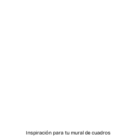
-30%*
ter
Boat in the lake Poster
Desde 9,07 €
12,95 €
Inspiración para tu mural de cuadros