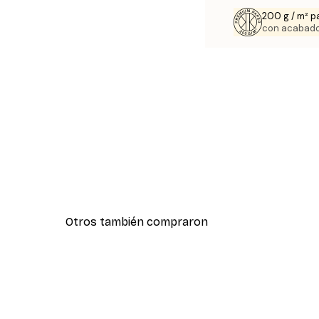
200 g / m² p
con acabado
Otros también compraron