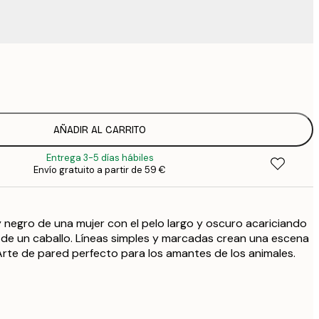
9
1
15
2
19
AÑADIR AL CARRITO
2
Entrega 3-5 días hábiles
23
Envío gratuito a partir de 59 €
3
30
4
 negro de una mujer con el pelo largo y oscuro acariciando
75
de un caballo. Líneas simples y marcadas crean una escena
Arte de pared perfecto para los amantes de los animales.