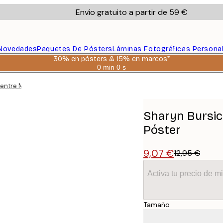
Envío gratuito a partir de 59 €
Novedades
Paquetes De Pósters
Láminas Fotográficas Persona
30% en pósters & 15% en marcos*
0 min
0 s
Válido
hasta:
entre Mujer y Caballo Póster
2026-
08-
06
Sharyn Bursic 
Póster
9,07 €
12,95 €
Activa tu precio de 
Tamaño