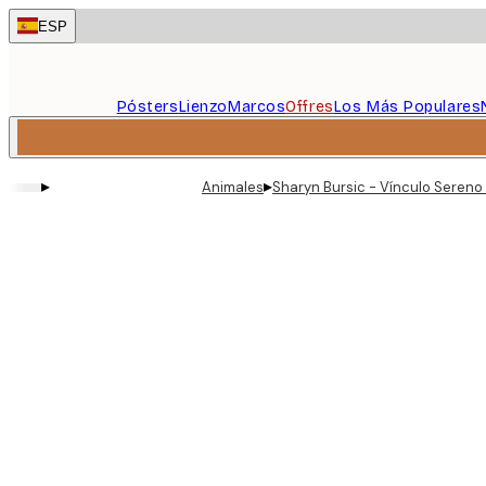
Skip
ESP
to
main
content.
Pósters
Lienzo
Marcos
Offres
Los Más Populares
▸
▸
Animales
Sharyn Bursic - Vínculo Sereno 