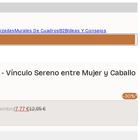
lizadas
Murales De Cuadros
B2B
Ideas Y Consejos
- Vínculo Sereno entre Mujer y Caballo
-30%*
miembro
|
7,77 €
12,95 €