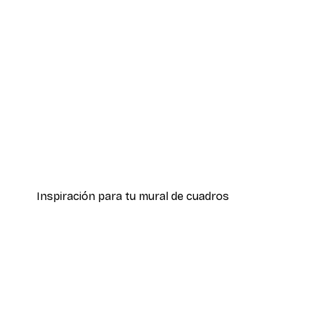
-30%*
Hierba Playa Póster
Desde 9,07 €
12,95 €
Inspiración para tu mural de cuadros