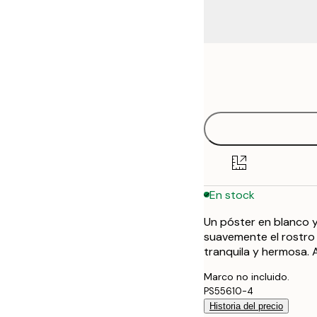
Frame
21x30 cm
options
30x40 cm
40x50 cm
50x70 cm
En stock
70x100 cm
Un póster en blanco y
100x150 cm
suavemente el rostro 
tranquila y hermosa. 
Marco no incluido.
PS55610-4
Historia del precio