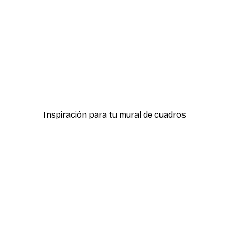
-30%*
«Frutti Di Sicilia» n.º 2 pós
Desde 9,07 €
12,95 €
Inspiración para tu mural de cuadros