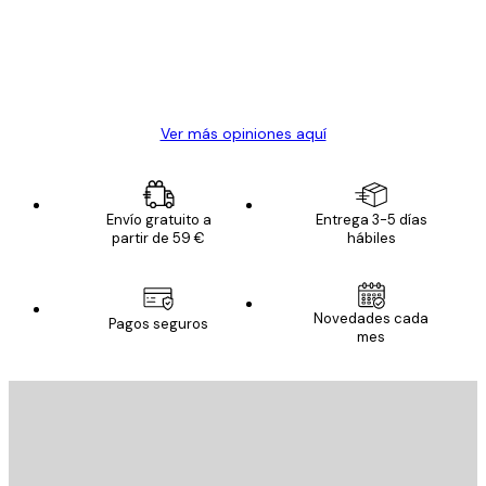
los
clientes
20 abr
Alba R
Ver más opiniones aquí
Envío gratuito a
Entrega 3-5 días
partir de 59 €
hábiles
Novedades cada
Pagos seguros
mes