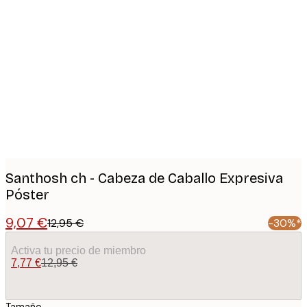
Product
images
Santhosh ch - Cabeza de Caballo Expresiva
Póster
9,07 €
12,95 €
-30%*
Activa tu precio de miembro
7,77 €
12,95 €
Tamaño