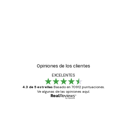
Opiniones de los clientes
EXCELENTES
4.3 de 5 estrellas
Basado en 70912 puntuaciones.
Ve algunas de las opiniones aquí.
Comprador verificado
Opiniones
de
Todo genial