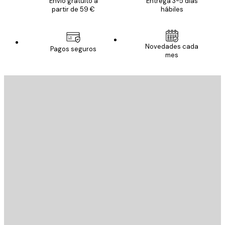
Envío gratuito a
Entrega 3-5 días
partir de 59 €
hábiles
Novedades cada
Pagos seguros
mes
E-mail
ENVIAR
Tienda
Poster Store
Servicio al cliente