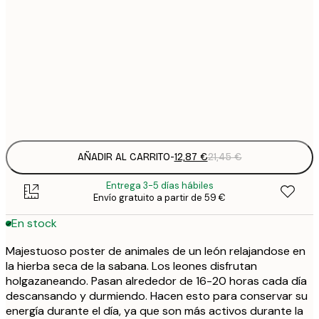
12
30x40 cm
2
19
50x70 cm
3
Frame
options
AÑADIR AL CARRITO
-
12,87 €
21,45 €
Entrega 3-5 días hábiles
Envío gratuito a partir de 59 €
En stock
Majestuoso poster de animales de un león relajandose en
la hierba seca de la sabana. Los leones disfrutan
holgazaneando. Pasan alrededor de 16-20 horas cada día
descansando y durmiendo. Hacen esto para conservar su
energía durante el día, ya que son más activos durante la