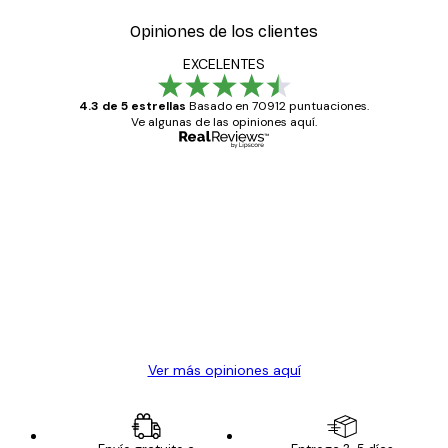
Opiniones de los clientes
EXCELENTES
4.3 de 5 estrellas
Basado en 70912 puntuaciones.
Ve algunas de las opiniones aquí.
Comprador verificado
Opiniones
de
Todo genial
los
clientes
20 abr
Alba R
Ver más opiniones aquí