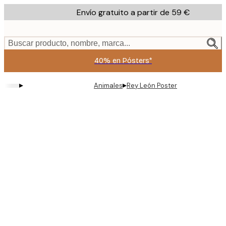
Skip
Envío gratuito a partir de 59 €
to
main
content.
Buscar producto, nombre, marca...
40% en Pósters*
▸
▸
Animales
Rey León Poster