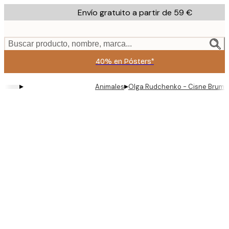
Skip
Envío gratuito a partir de 59 €
to
main
content.
Buscar producto, nombre, marca...
40% en Pósters*
▸
▸
Animales
Olga Rudchenko - Cisne Brumos