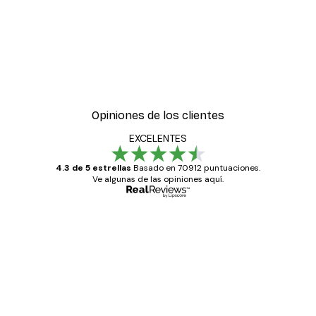
Opiniones de los clientes
EXCELENTES
4.3 de 5 estrellas
Basado en 70912 puntuaciones.
Ve algunas de las opiniones aquí.
Comprador verificado
Opiniones
de
Todo genial
los
clientes
20 abr