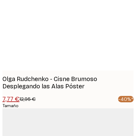
Product
images
Olga Rudchenko - Cisne Brumoso
Desplegando las Alas Póster
7,77 €
12,95 €
-40%*
Tamaño