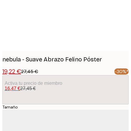
images
nebula - Suave Abrazo Felino Póster
19,22 €
27,45 €
-30%*
Activa tu precio de miembro
16,47 €
27,45 €
Tamaño