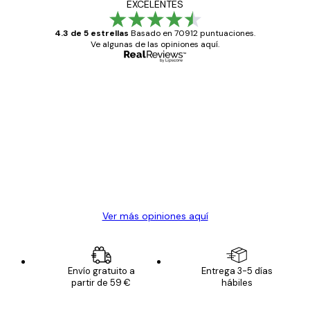
EXCELENTES
4.3 de 5 estrellas
Basado en 70912 puntuaciones.
Ve algunas de las opiniones aquí.
Comprador verificado
Opiniones
de
Todo genial
los
clientes
20 abr
Alba R
Ver más opiniones aquí
Envío gratuito a
Entrega 3-5 días
partir de 59 €
hábiles