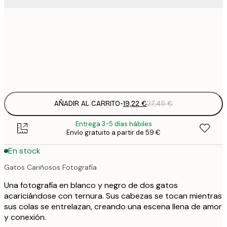
19
50x50 cm
2
Frame
options
AÑADIR AL CARRITO
-
19,22 €
27,45 €
Entrega 3-5 días hábiles
Envío gratuito a partir de 59 €
En stock
Gatos Cariñosos Fotografía
Una fotografía en blanco y negro de dos gatos
acariciándose con ternura. Sus cabezas se tocan mientras
sus colas se entrelazan, creando una escena llena de amor
y conexión.