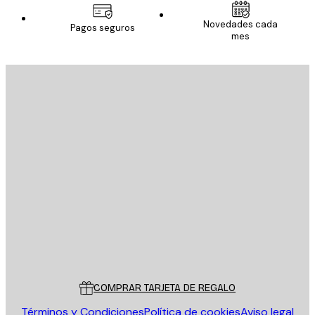
Novedades cada
Pagos seguros
mes
E-mail
ENVIAR
Tienda
Poster Store
Servicio al cliente
COMPRAR TARJETA DE REGALO
Términos y Condiciones
Política de cookies
Aviso legal