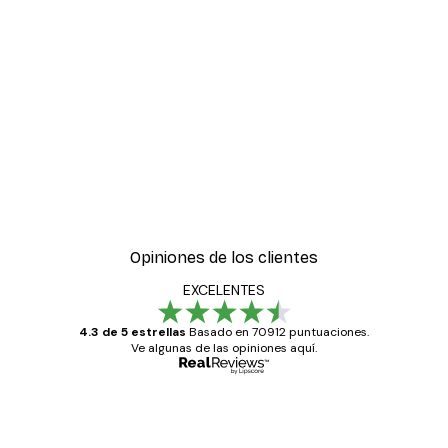
Opiniones de los clientes
EXCELENTES
4.3 de 5 estrellas
Basado en 70912 puntuaciones.
Ve algunas de las opiniones aquí.
Comprador verificado
Opiniones
de