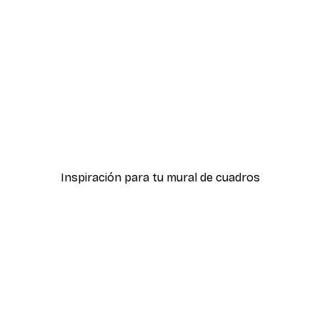
-30%*
ter
Boat in the lake Poster
Desde 9,07 €
12,95 €
Inspiración para tu mural de cuadros