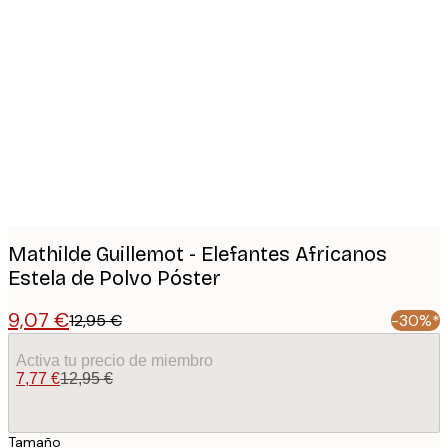
Product
images
Mathilde Guillemot - Elefantes Africanos
Estela de Polvo Póster
9,07 €
12,95 €
-30%*
Activa tu precio de miembro
7,77 €
12,95 €
Tamaño