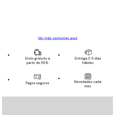
Todo genial
los
clientes
20 abr
Alba R
Ver más opiniones aquí
Envío gratuito a
Entrega 3-5 días
partir de 59 €
hábiles
Novedades cada
Pagos seguros
mes