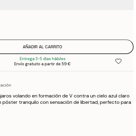
9
1
15
2
19
AÑADIR AL CARRITO
2
Entrega 3-5 días hábiles
19
Envío gratuito a partir de 59 €
2
23
3
mación
30
4
jaros volando en formación de V contra un cielo azul claro
75
 póster tranquilo con sensación de libertad, perfecto para