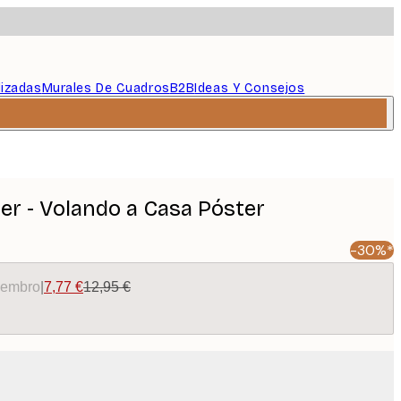
lizadas
Murales De Cuadros
B2B
Ideas Y Consejos
r - Volando a Casa Póster
-30%*
miembro
|
7,77 €
12,95 €