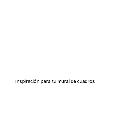
-30%*
Calle de la Moda Póster
Desde 9,07 €
12,95 €
Inspiración para tu mural de cuadros