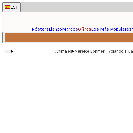
Skip
ESP
to
main
content.
Pósters
Lienzo
Marcos
Offres
Los Más Populares
▸
▸
Animales
Mareike Böhmer - Volando a Ca