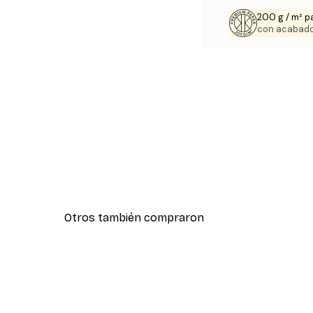
200 g / m² p
con acabado
Otros también compraron