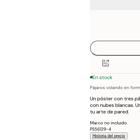
Frame
21x30 cm
options
30x40 cm
40x50 cm
50x50 cm
En stock
50x70 cm
Pájaros volando en for
70x100 cm
Un póster con tres pá
100x150 cm
con nubes blancas. Un
tu arte de pared.
Marco no incluido.
PS56129-4
Historia del precio