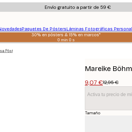
Envío gratuito a partir de 59 €
Novedades
Paquetes De Pósters
Láminas Fotográficas Persona
30% en pósters & 15% en marcos*
0 min
0 s
Válido
hasta:
sa Póster
2026-
08-
06
Mareike Böhme
9,07 €
12,95 €
Activa tu precio de 
Tamaño