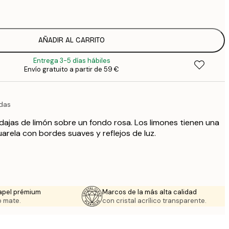
1
12
2
16
AÑADIR AL CARRITO
2
Entrega 3-5 días hábiles
19
Envío gratuito a partir de 59 €
3
26
4
adas
64
ajas de limón sobre un fondo rosa. Los limones tienen una
cuarela con bordes suaves y reflejos de luz.
apel prémium
Marcos de la más alta calidad
 mate.
con cristal acrílico transparente.