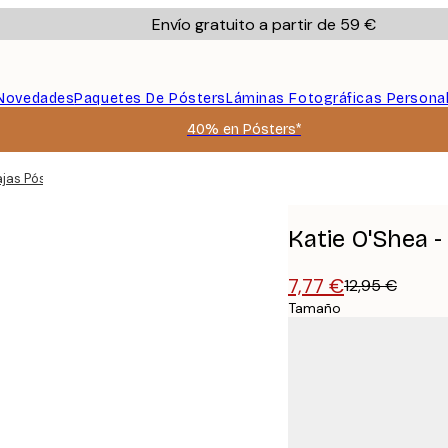
Envío gratuito a partir de 59 €
Novedades
Paquetes De Pósters
Láminas Fotográficas Persona
40% en Pósters*
jas Póster
Katie O'Shea 
7,77 €
12,95 €
Tamaño