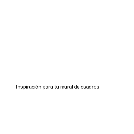
-40%*
Frida Arte Póster
Desde 3,87 €
6,45 €
Inspiración para tu mural de cuadros