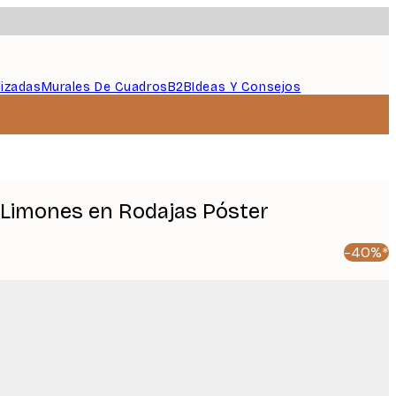
lizadas
Murales De Cuadros
B2B
Ideas Y Consejos
- Limones en Rodajas Póster
-40%*