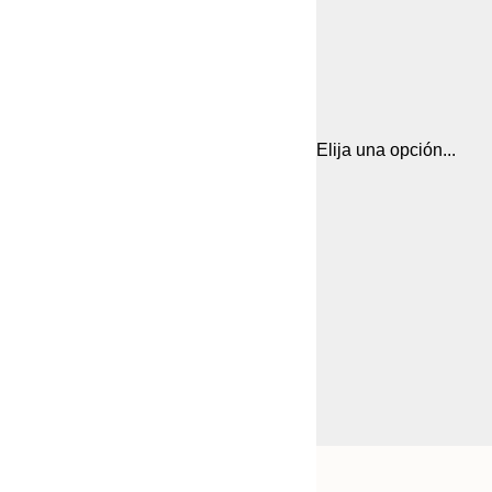
Elija una opción...
Frame
21x30 cm