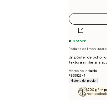
options
30x40 cm
40x50 cm
50x70 cm
En stock
70x100 cm
Rodajas de limón ilustr
100x150 cm
Un póster de ocho rod
textura similar a la a
Marco no incluido.
PS55823-4
Historia del precio
200 g / m² p
con acabado