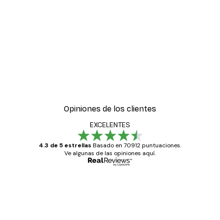
-30%*
ra un Pájaro Póster
Jonas Loose - No Me Imp
Desde 9,07 €
12,95 €
Opiniones de los clientes
EXCELENTES
4.3 de 5 estrellas
Basado en 70912 puntuaciones.
Ve algunas de las opiniones aquí.
Comprador verificado
Opiniones
de
Todo genial
los