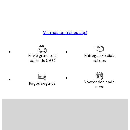
clientes
20 abr
Alba R
Ver más opiniones aquí
Envío gratuito a
Entrega 3-5 días
partir de 59 €
hábiles
Novedades cada
Pagos seguros
mes