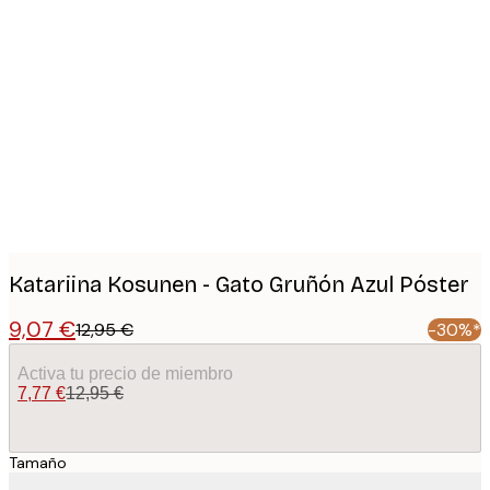
Product
images
Katariina Kosunen - Gato Gruñón Azul Póster
9,07 €
12,95 €
-30%*
Activa tu precio de miembro
7,77 €
12,95 €
Tamaño