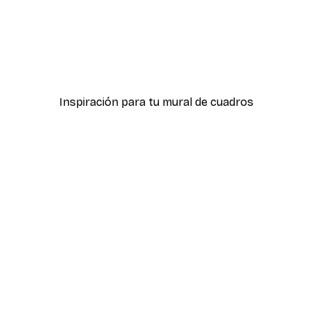
-40%*
Póster León en una Roca
Desde 7,77 €
12,95 €
Inspiración para tu mural de cuadros