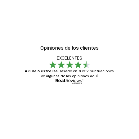
Opiniones de los clientes
EXCELENTES
4.3 de 5 estrellas
Basado en 70912 puntuaciones.
Ve algunas de las opiniones aquí.
Comprador verificado
Opiniones
de
Todo genial
los
clientes
20 abr
Alba R