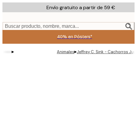
Skip
Envío gratuito a partir de 59 €
to
main
content.
Buscar producto, nombre, marca...
40% en Pósters*
▸
▸
Animales
Jeffrey C. Sink - Cachorros Ju