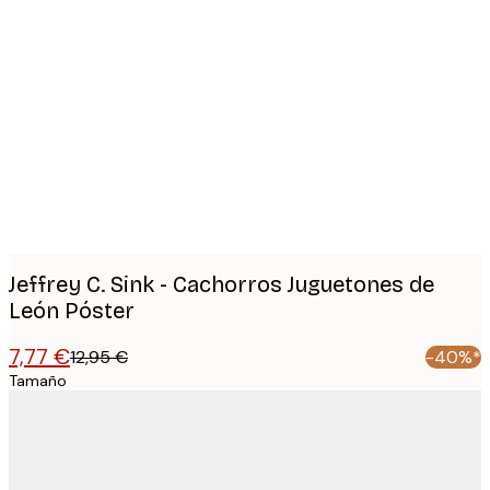
Product
images
Jeffrey C. Sink - Cachorros Juguetones de
León Póster
7,77 €
12,95 €
-40%*
Tamaño