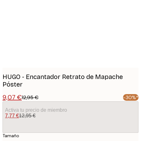
Product
images
HUGO - Encantador Retrato de Mapache
Póster
9,07 €
12,95 €
-30%*
Activa tu precio de miembro
7,77 €
12,95 €
Tamaño