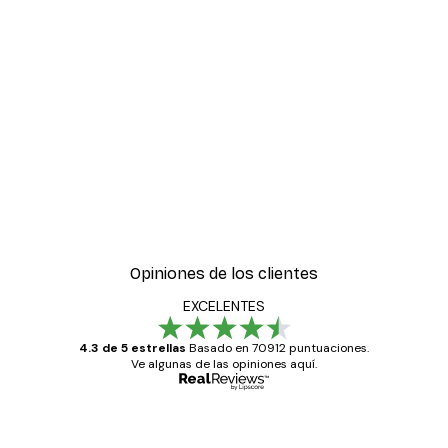
-30%*
tiere de Acanthus Poster
Hierba Playa Póster
Desde 9,07 €
12,95 €
Opiniones de los clientes
EXCELENTES
4.3 de 5 estrellas
Basado en 70912 puntuaciones.
Ve algunas de las opiniones aquí.
Comprador verificado
Opiniones