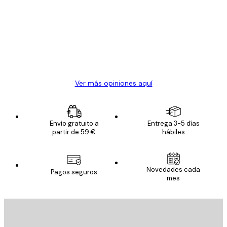
de
Todo genial
los
clientes
20 abr
Alba R
Ver más opiniones aquí
Envío gratuito a
Entrega 3-5 días
partir de 59 €
hábiles
Novedades cada
Pagos seguros
mes