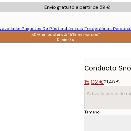
Envío gratuito a partir de 59 €
Novedades
Paquetes De Pósters
Láminas Fotográficas Persona
30% en pósters & 15% en marcos*
0 min
0 s
Válido
hasta:
2026-
08-
06
Conducto Sno
15,02 €
21,45 €
Activa tu precio de 
Tamaño