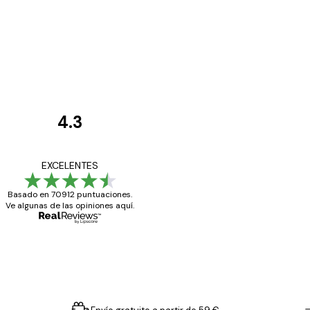
4.3
Opiniones
de
Todo genial
EXCELENTES
los
Basado en 70912 puntuaciones.
clientes
Ve algunas de las opiniones aquí.
20 abr
Alba R