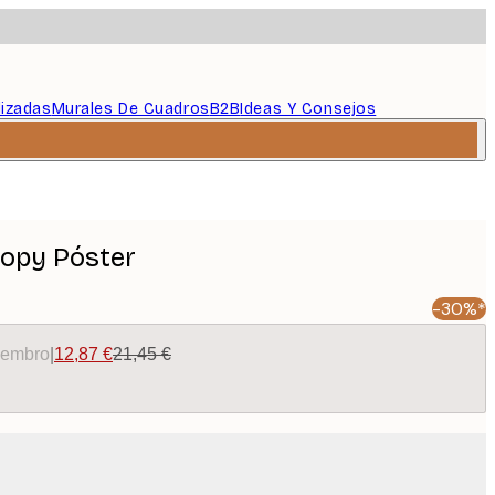
lizadas
Murales De Cuadros
B2B
Ideas Y Consejos
opy Póster
-30%*
miembro
|
12,87 €
21,45 €