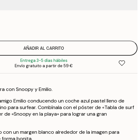
15
2
25
3
AÑADIR AL CARRITO
Entrega 3-5 días hábiles
Envío gratuito a partir de 59 €
ra con Snoopy y Emilio.
amigo Emilio conducendo un coche azul pastel lleno de
ino para surfear. Combínala con el póster de «Tabla de surf
r de «Snoopy en la playa» para lograr una gran
so con un margen blanco alrededor de la imagen para
 forma bonita.