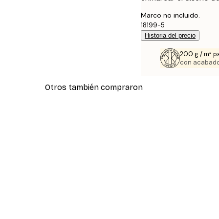
Marco no incluido.
18199-5
Historia del precio
200 g / m² p
con acabado
Otros también compraron