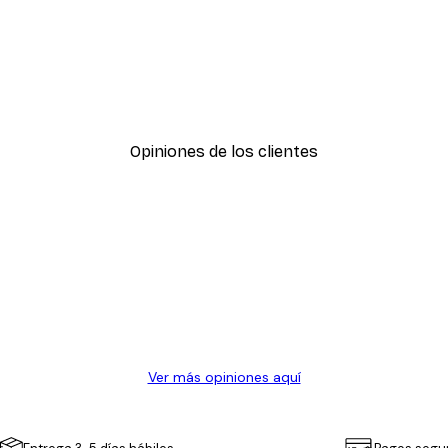
-30%*
Goed Blauw - Atardeceres con
Desde 9,07 €
12,95 €
Opiniones de los clientes
Ver más opiniones aquí