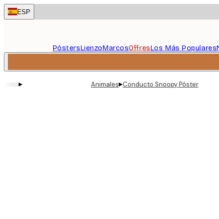
Skip
ESP
to
main
content.
Pósters
Lienzo
Marcos
Offres
Los Más Populares
▸
▸
Animales
Conducto Snoopy Póster