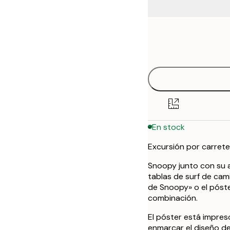
Frame
30x40 cm
options
50x70 cm
En stock
Excursión por carrete
Snoopy junto con su 
tablas de surf de cam
de Snoopy» o el póste
combinación.
El póster está impre
enmarcar el diseño de