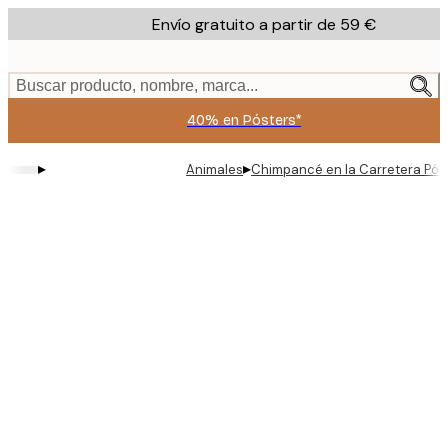
Skip
Envío gratuito a partir de 59 €
to
main
content.
Buscar producto, nombre, marca...
40% en Pósters*
▸
▸
Animales
Chimpancé en la Carretera Pós