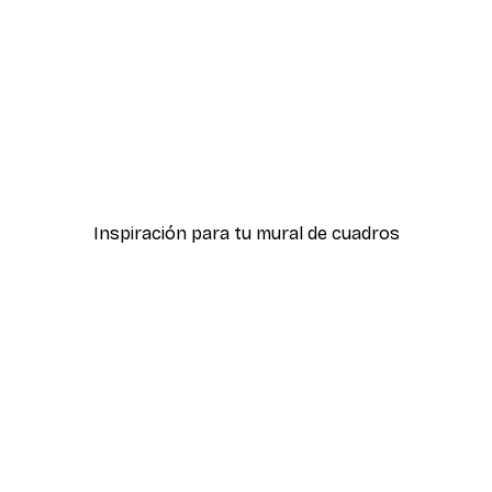
-40%*
ster
Wine o'clock Póster
Desde 7,77 €
12,95 €
Inspiración para tu mural de cuadros