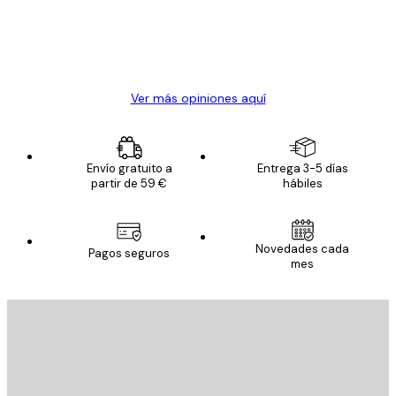
clientes
20 abr
Alba R
Ver más opiniones aquí
Envío gratuito a
Entrega 3-5 días
partir de 59 €
hábiles
Novedades cada
Pagos seguros
mes