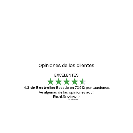
Opiniones de los clientes
EXCELENTES
4.3 de 5 estrellas
Basado en 70912 puntuaciones.
Ve algunas de las opiniones aquí.
Comprador verificado
Opiniones
de
Todo genial
los