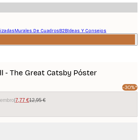
lizadas
Murales De Cuadros
B2B
Ideas Y Consejos
ll - The Great Catsby Póster
-30%*
miembro
|
7,77 €
12,95 €