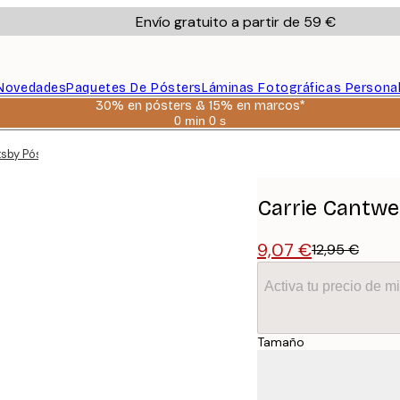
Envío gratuito a partir de 59 €
Novedades
Paquetes De Pósters
Láminas Fotográficas Persona
30% en pósters & 15% en marcos*
0 min
0 s
Válido
hasta:
tsby Póster
2026-
08-
06
Carrie Cantwe
9,07 €
12,95 €
Activa tu precio de 
Tamaño