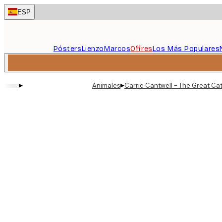
Skip
ESP
to
main
content.
Pósters
Lienzo
Marcos
Offres
Los Más Populares
▸
▸
Animales
Carrie Cantwell - The Great Ca