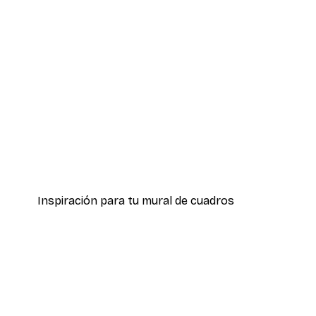
-30%*
Boat in the lake Poster
Desde 9,07 €
12,95 €
Inspiración para tu mural de cuadros