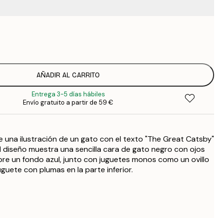
9
1
15
2
23
AÑADIR AL CARRITO
3
Entrega 3-5 días hábiles
30
Envío gratuito a partir de 59 €
4
75
e una ilustración de un gato con el texto "The Great Catsby"
El diseño muestra una sencilla cara de gato negro con ojos
re un fondo azul, junto con juguetes monos como un ovillo
uguete con plumas en la parte inferior.