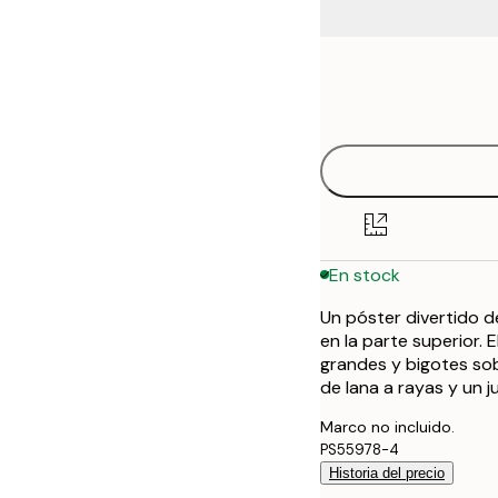
Frame
21x30 cm
options
30x40 cm
50x70 cm
70x100 cm
En stock
100x150 cm
Un póster divertido d
en la parte superior. 
grandes y bigotes sob
de lana a rayas y un j
Marco no incluido.
PS55978-4
Historia del precio