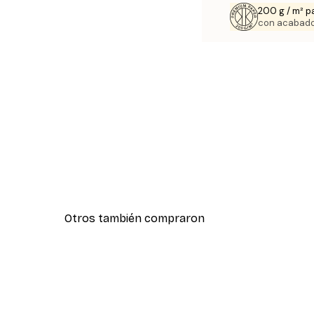
200 g / m² p
con acabado
Otros también compraron