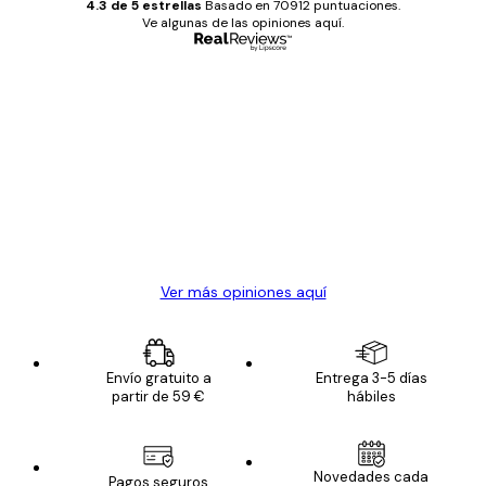
4.3 de 5 estrellas
Basado en 70912 puntuaciones.
Ve algunas de las opiniones aquí.
Comprador verificado
Opiniones
de
Todo genial
los
clientes
20 abr
Alba R
Ver más opiniones aquí
Envío gratuito a
Entrega 3-5 días
partir de 59 €
hábiles
Novedades cada
Pagos seguros