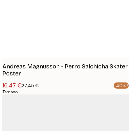
Product
images
Andreas Magnusson - Perro Salchicha Skater
Póster
16,47 €
27,45 €
-40%*
Tamaño