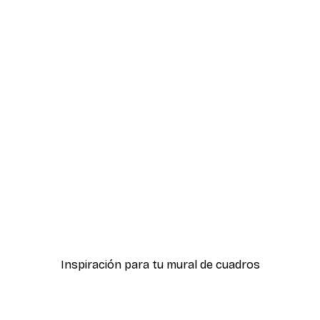
-40%*
Yesterday now tomorrow
Desde 3,87 €
6,45 €
Inspiración para tu mural de cuadros