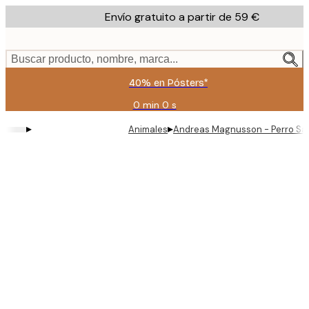
Skip
Envío gratuito a partir de 59 €
to
main
content.
Buscar producto, nombre, marca...
40% en Pósters*
0 min
0 s
Válido
hasta:
▸
▸
Animales
Andreas Magnusson - Perro Sal
2026-
08-
09