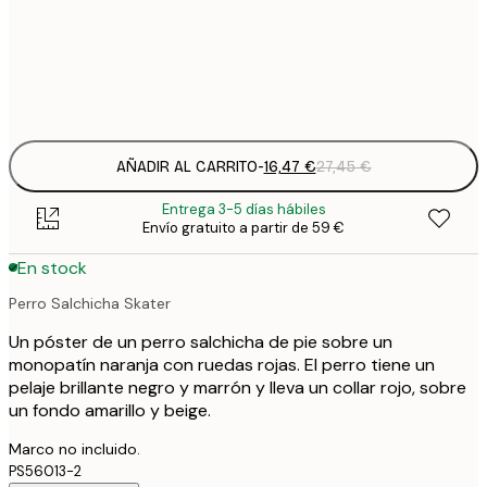
50x50 cm
2
Frame
options
AÑADIR AL CARRITO
-
16,47 €
27,45 €
Entrega 3-5 días hábiles
Envío gratuito a partir de 59 €
En stock
Perro Salchicha Skater
Un póster de un perro salchicha de pie sobre un
monopatín naranja con ruedas rojas. El perro tiene un
pelaje brillante negro y marrón y lleva un collar rojo, sobre
un fondo amarillo y beige.
Marco no incluido.
PS56013-2