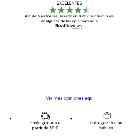
EXCELENTES
4.3 de 5 estrellas
Basado en 70912 puntuaciones.
Ve algunas de las opiniones aquí.
Comprador verificado
Opiniones
de
Todo genial
los
clientes
20 abr
Alba R
Ver más opiniones aquí
Envío gratuito a
Entrega 3-5 días
partir de 59 €
hábiles