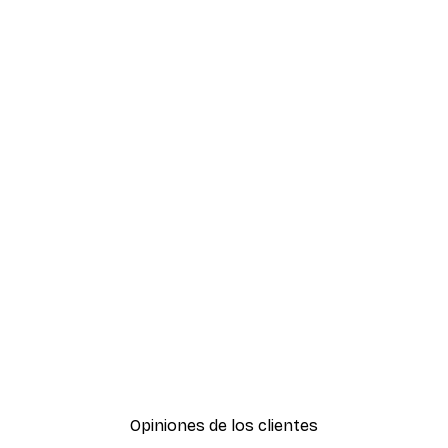
FÁCIL SUSPENSIÓN HORIZONTAL- Y
VERTICALMENTE
Las hebillas metálicas flexibles, las perchas de
metal sólido y el peso mínimo del marco hacen
que la suspensión sea fácil sin esfuerzo tanto
horizontal- como verticalmente.
Opiniones de los clientes