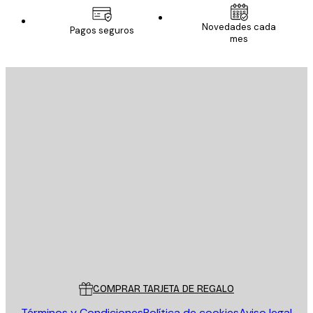
Novedades cada
Pagos seguros
mes
E-mail
ENVIAR
Tienda
Poster Store
Servicio al cliente
COMPRAR TARJETA DE REGALO
Términos y Condiciones
Política de cookies
Aviso legal