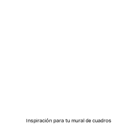
-30%*
r
Cartel de Vacaciones Vin
Desde 4,52 €
6,45 €
Inspiración para tu mural de cuadros