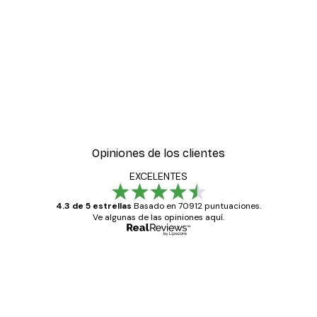
Opiniones de los clientes
EXCELENTES
4.3 de 5 estrellas
Basado en 70912 puntuaciones.
Ve algunas de las opiniones aquí.
Comprador verificado
Opiniones
de
Todo genial
los