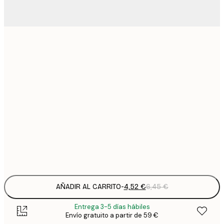
4
13x18 cm
9
21x30 cm
1
15
30x40 cm
2
23
50x70 cm
3
Frame
options
AÑADIR AL CARRITO
-
4,52 €
6,45 €
Entrega 3-5 días hábiles
Envío gratuito a partir de 59 €