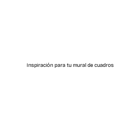
-30%*
er
Tienda Chanel Rosa Póste
Desde 9,07 €
12,95 €
Inspiración para tu mural de cuadros