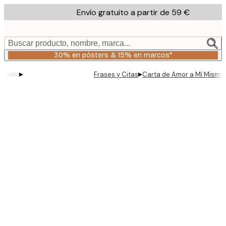
Skip
Envío gratuito a partir de 59 €
to
main
content.
Buscar producto, nombre, marca...
30% en pósters & 15% en marcos*
▸
▸
Frases y Citas
Carta de Amor a Mí Mismo 