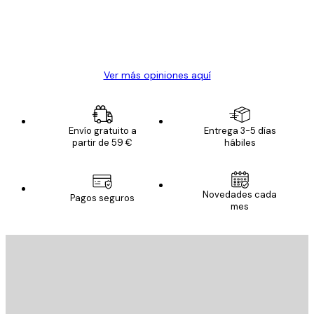
clientes
20 abr
Alba R
Ver más opiniones aquí
Envío gratuito a
Entrega 3-5 días
partir de 59 €
hábiles
Novedades cada
Pagos seguros
mes