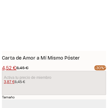
Product
images
Carta de Amor a Mí Mismo Póster
4,52 €
6,45 €
-30%*
Activa tu precio de miembro
3,87 €
6,45 €
Tamaño