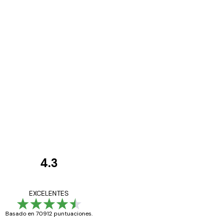
4.3
Opiniones
de
Todo genial
EXCELENTES
los
Basado en 70912 puntuaciones.