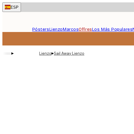
Skip
ESP
to
main
content.
Pósters
Lienzo
Marcos
Offres
Los Más Populares
▸
▸
Lienzo
Sail Away Lienzo