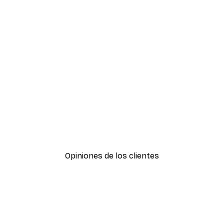
-40%*
Calle de la Moda Póster
Desde 7,77 €
12,95 €
Opiniones de los clientes