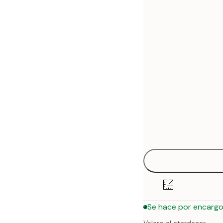
30x40 cm
50x70 cm
70x100 cm
Se hace por encarg