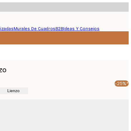
lizadas
Murales De Cuadros
B2B
Ideas Y Consejos
zo
-25%*
Lienzo