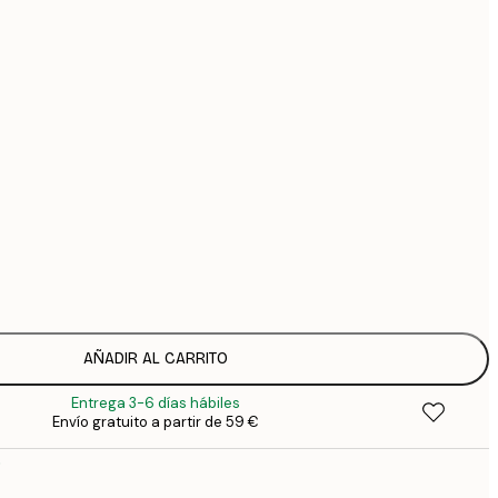
44
74
126
Sin marco
AÑADIR AL CARRITO
Entrega 3-6 días hábiles
Envío gratuito a partir de 59 €
o