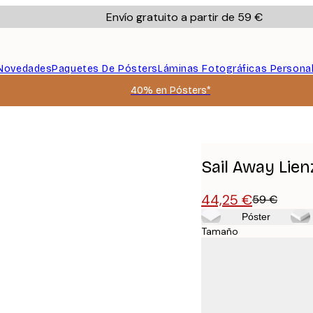
Envío gratuito a partir de 59 €
Novedades
Paquetes De Pósters
Láminas Fotográficas Persona
40% en Pósters*
Sail Away Lien
44,25 €
59 €
Póster
Tamaño