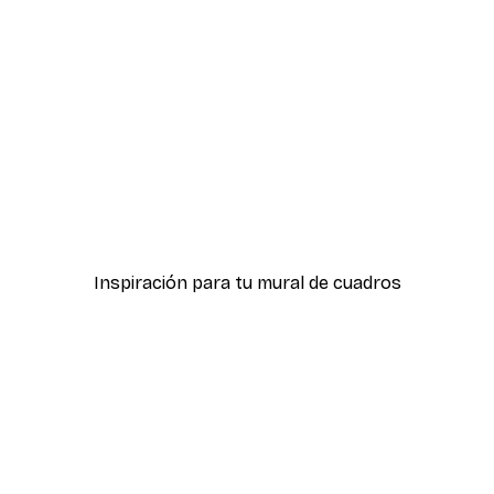
-40%*
ter
Hierba Playa Póster
Desde 7,77 €
12,95 €
Inspiración para tu mural de cuadros