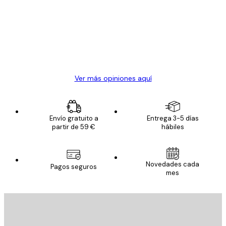
de
Todo genial
los
clientes
20 abr
Alba R
Ver más opiniones aquí
Envío gratuito a
Entrega 3-5 días
partir de 59 €
hábiles
Novedades cada
Pagos seguros
mes