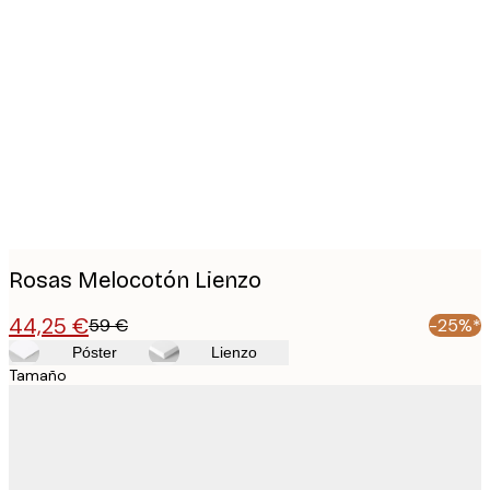
Product
images
Rosas Melocotón Lienzo
44,25 €
59 €
-25%*
Póster
Lienzo
Tamaño