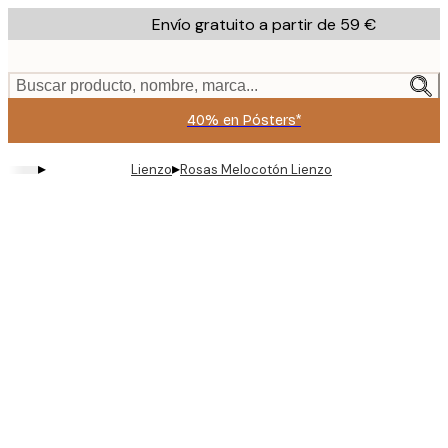
Skip
Envío gratuito a partir de 59 €
to
main
content.
Buscar producto, nombre, marca...
40% en Pósters*
▸
▸
Lienzo
Rosas Melocotón Lienzo