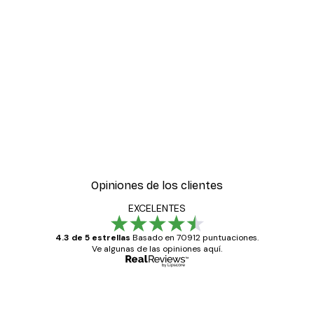
Opiniones de los clientes
EXCELENTES
4.3 de 5 estrellas
Basado en 70912 puntuaciones.
Ve algunas de las opiniones aquí.
Comprador verificado
Opiniones