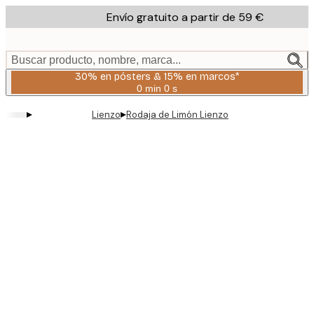
Skip
Envío gratuito a partir de 59 €
to
main
content.
Buscar producto, nombre, marca...
30% en pósters & 15% en marcos*
0 min
0 s
Válido
hasta:
▸
▸
Lienzo
Rodaja de Limón Lienzo
2026-
08-
06
Product