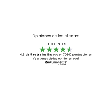
-30%*
ter
Boat in the lake Poster
Desde 9,07 €
12,95 €
Opiniones de los clientes
EXCELENTES
4.3 de 5 estrellas
Basado en 70912 puntuaciones.
Ve algunas de las opiniones aquí.
Comprador verificado
Opiniones
de
Todo genial
los
clientes
20 abr
Alba R