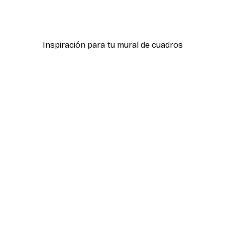
icas Verdes No2
Póster Sombras Eucalipt
Desde 7,77 €
12,95 €
Inspiración para tu mural de cuadros