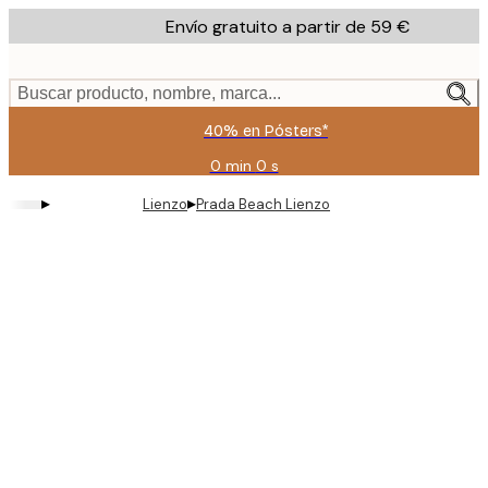
Skip
Envío gratuito a partir de 59 €
to
main
content.
Buscar producto, nombre, marca...
40% en Pósters*
0 min
0 s
Válido
hasta:
▸
▸
Lienzo
Prada Beach Lienzo
2026-
08-
09