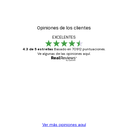
Opiniones de los clientes
EXCELENTES
4.3 de 5 estrellas
Basado en 70912 puntuaciones.
Ve algunas de las opiniones aquí.
Comprador verificado
Opiniones
de
Todo genial
los
clientes
20 abr
Alba R
Ver más opiniones aquí