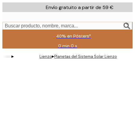
Skip
Envío gratuito a partir de 59 €
to
main
content.
Buscar producto, nombre, marca...
40% en Pósters*
0 min
0 s
Válido
hasta:
▸
▸
Lienzo
Planetas del Sistema Solar Lienzo
2026-
08-
09