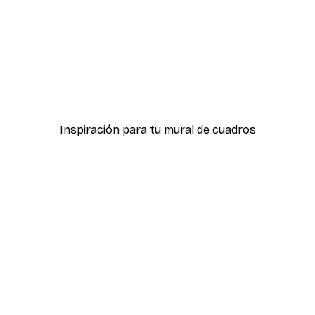
-40%*
ter
Hierba Playa Póster
Desde 7,77 €
12,95 €
Inspiración para tu mural de cuadros