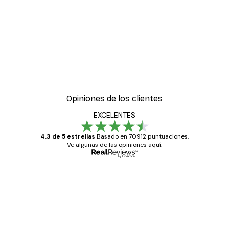
Opiniones de los clientes
EXCELENTES
4.3 de 5 estrellas
Basado en 70912 puntuaciones.
Ve algunas de las opiniones aquí.
Comprador verificado
Opiniones
de
Todo genial
los
clientes