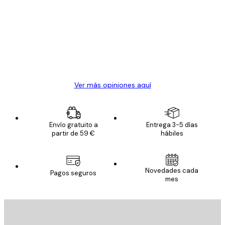
de
Todo genial
los
clientes
20 abr
Alba R
Ver más opiniones aquí
Envío gratuito a
Entrega 3-5 días
partir de 59 €
hábiles
Novedades cada
Pagos seguros
mes