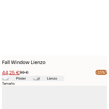
Product
images
Fall Window Lienzo
44,25 €
59 €
-25%*
Póster
Lienzo
Tamaño