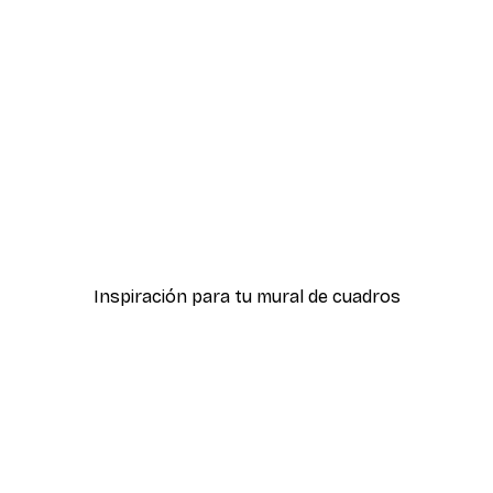
-40%*
ter
Hierba Playa Póster
Desde 7,77 €
12,95 €
Inspiración para tu mural de cuadros