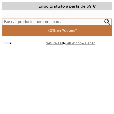
Skip
Envío gratuito a partir de 59 €
to
main
content.
Buscar producto, nombre, marca...
40% en Pósters*
▸
▸
Naturaleza
Fall Window Lienzo