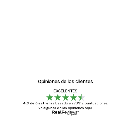
Opiniones de los clientes
EXCELENTES
4.3 de 5 estrellas
Basado en 70912 puntuaciones.
Ve algunas de las opiniones aquí.
Comprador verificado
Opiniones