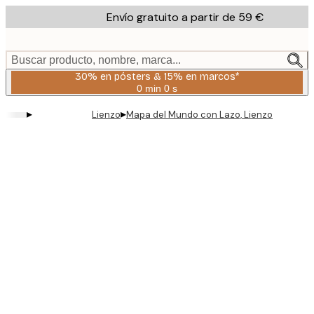
Skip
Envío gratuito a partir de 59 €
to
main
content.
Buscar producto, nombre, marca...
30% en pósters & 15% en marcos*
0 min
0 s
Válido
hasta:
▸
▸
Lienzo
Mapa del Mundo con Lazo, Lienzo
2026-
08-
06