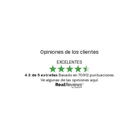
-30%*
es de pósters
Amanecer Lago Póster
Desde 9,07 €
12,95 €
Opiniones de los clientes
EXCELENTES
4.3 de 5 estrellas
Basado en 70912 puntuaciones.
Ve algunas de las opiniones aquí.
Comprador verificado
Opiniones
de
Todo genial
los
clientes
20 abr