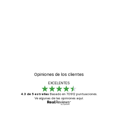
Opiniones de los clientes
EXCELENTES
4.3 de 5 estrellas
Basado en 70912 puntuaciones.
Ve algunas de las opiniones aquí.
Comprador verificado
Opiniones