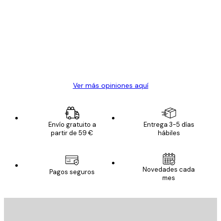
de
Todo genial
los
clientes
20 abr
Alba R
Ver más opiniones aquí
Envío gratuito a
Entrega 3-5 días
partir de 59 €
hábiles
Novedades cada
Pagos seguros
mes