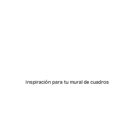
-40%*
icas Verdes No2
Póster Sombras Eucalipt
Desde 7,77 €
12,95 €
Inspiración para tu mural de cuadros