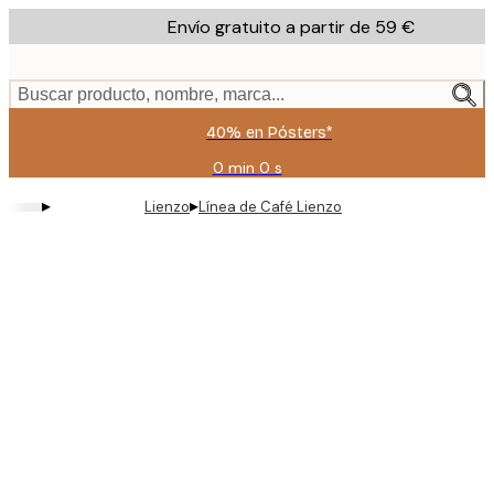
Skip
Envío gratuito a partir de 59 €
to
main
content.
Buscar producto, nombre, marca...
40% en Pósters*
0 min
0 s
Válido
hasta:
▸
▸
Lienzo
Línea de Café Lienzo
2026-
08-
09