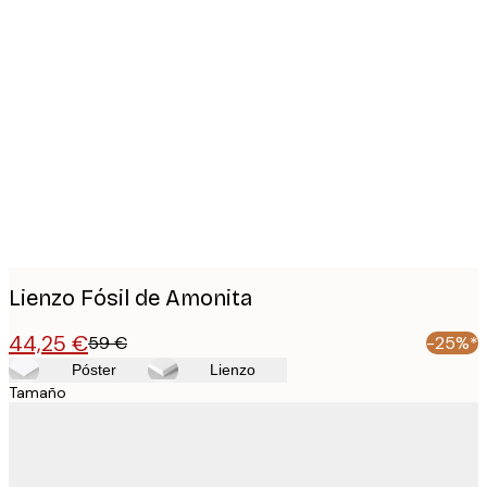
Product
images
Lienzo Fósil de Amonita
44,25 €
59 €
-25%*
Póster
Lienzo
Tamaño