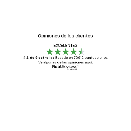
Opiniones de los clientes
EXCELENTES
4.3 de 5 estrellas
Basado en 70912 puntuaciones.
Ve algunas de las opiniones aquí.
Comprador verificado
Opiniones
de
Todo genial
los
clientes
20 abr
Alba R