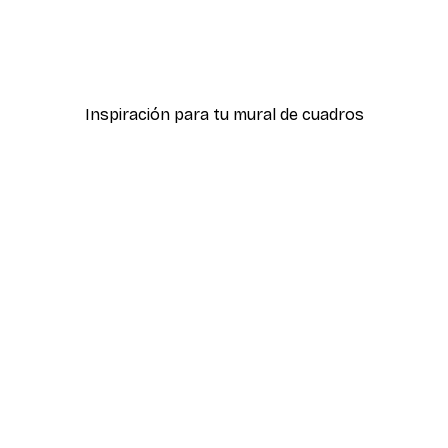
icas Verdes No2
Póster Sombras Eucalipt
Desde 7,77 €
12,95 €
Inspiración para tu mural de cuadros