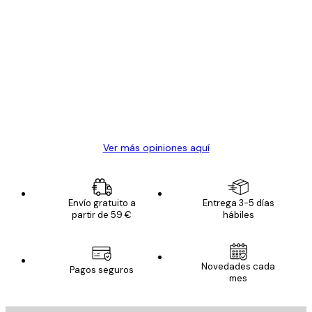
Comprador verificado
Opiniones
de
Todo genial
los
clientes
20 abr
Alba R
Ver más opiniones aquí
Envío gratuito a
Entrega 3-5 días
partir de 59 €
hábiles
Novedades cada
Pagos seguros
mes