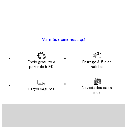
los
clientes
20 abr
Alba R
Ver más opiniones aquí
Envío gratuito a
Entrega 3-5 días
partir de 59 €
hábiles
Novedades cada
Pagos seguros
mes