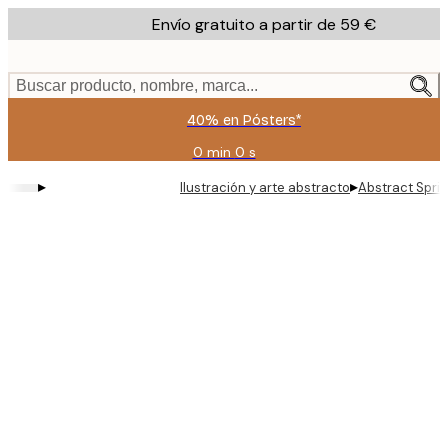
Skip
Envío gratuito a partir de 59 €
to
main
content.
Buscar producto, nombre, marca...
40% en Pósters*
0 min
0 s
Válido
hasta:
▸
▸
Ilustración y arte abstracto
Abstract Spri
2026-
08-
09