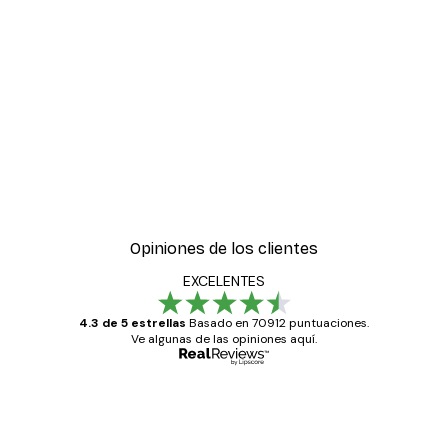
Opiniones de los clientes
EXCELENTES
4.3 de 5 estrellas
Basado en 70912 puntuaciones.
Ve algunas de las opiniones aquí.
Comprador verificado
Opiniones
de
Todo genial