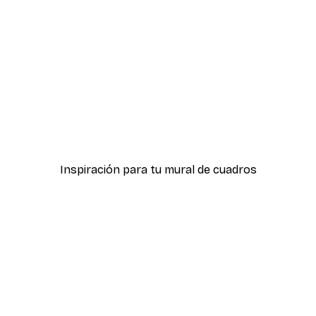
-40%*
icas Verdes No2
Póster Sombras Eucalipt
Desde 7,77 €
12,95 €
Inspiración para tu mural de cuadros