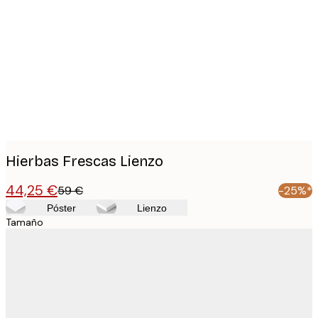
Product
images
Hierbas Frescas Lienzo
44,25 €
59 €
-25%*
Póster
Lienzo
Tamaño