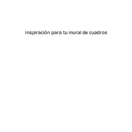
icas Verdes No2
Póster Sombras Eucalipt
Desde 7,77 €
12,95 €
Inspiración para tu mural de cuadros