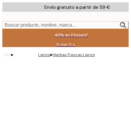
Skip
Envío gratuito a partir de 59 €
to
main
content.
Buscar producto, nombre, marca...
40% en Pósters*
0 min
0 s
Válido
hasta:
▸
▸
Lienzo
Hierbas Frescas Lienzo
2026-
08-
09