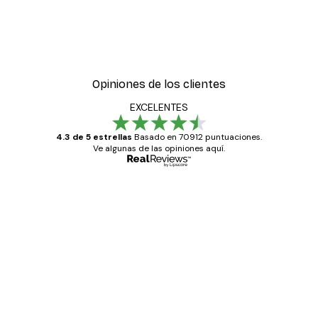
Opiniones de los clientes
EXCELENTES
4.3 de 5 estrellas
Basado en 70912 puntuaciones.
Ve algunas de las opiniones aquí.
Comprador verificado
Opiniones
de
Todo genial
los
clientes
20 abr
Alba R