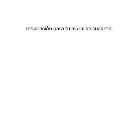
icas Verdes No2
Póster Sombras Eucalipt
Desde 7,77 €
12,95 €
Inspiración para tu mural de cuadros