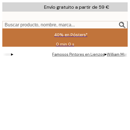
Skip
Envío gratuito a partir de 59 €
to
main
content.
Buscar producto, nombre, marca...
40% en Pósters*
0 min
0 s
Válido
hasta:
▸
▸
Famosos Pintores en Lienzos
William Morr
2026-
08-
09