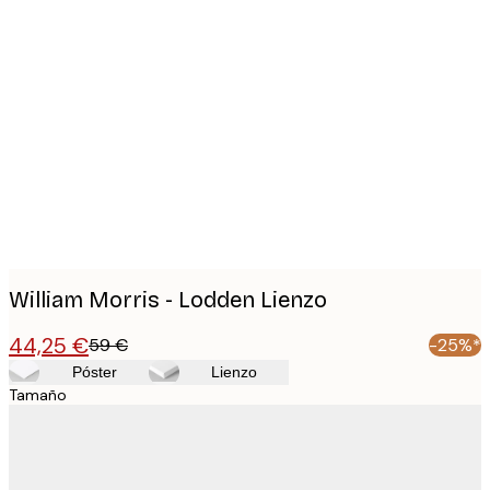
Product
images
William Morris - Lodden Lienzo
44,25 €
59 €
-25%*
Póster
Lienzo
Tamaño