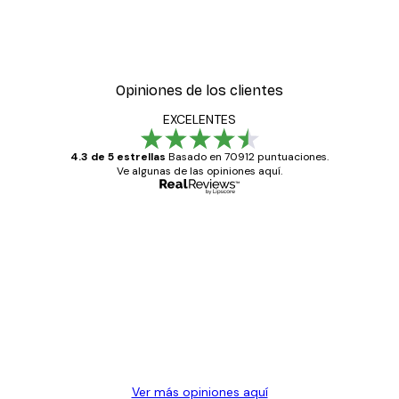
Opiniones de los clientes
EXCELENTES
4.3 de 5 estrellas
Basado en 70912 puntuaciones.
Ve algunas de las opiniones aquí.
Comprador verificado
Opiniones
de
Todo genial
los
clientes
20 abr
Alba R
Ver más opiniones aquí