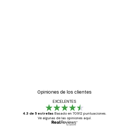
-30%*
es de pósters
Amanecer Lago Póster
Desde 9,07 €
12,95 €
Opiniones de los clientes
EXCELENTES
4.3 de 5 estrellas
Basado en 70912 puntuaciones.
Ve algunas de las opiniones aquí.