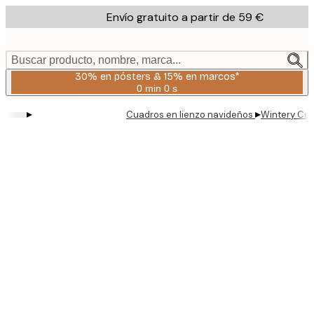
Skip
Envío gratuito a partir de 59 €
to
main
content.
Buscar producto, nombre, marca...
30% en pósters & 15% en marcos*
0 min
0 s
Válido
hasta:
▸
▸
Cuadros en lienzo navideños
Wintery Cup
2026-
08-
06