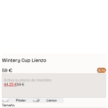
Product
images
Wintery Cup Lienzo
59 €
DEAL
Activa tu precio de miembro
44,25 €
59 €
Póster
Lienzo
Tamaño