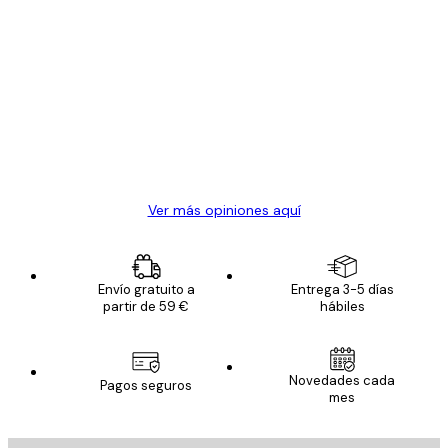
Comprador verificado
Opiniones
de
Todo genial
los
clientes
20 abr
Alba R
Ver más opiniones aquí
Envío gratuito a
Entrega 3-5 días
partir de 59 €
hábiles
Novedades cada
Pagos seguros
mes