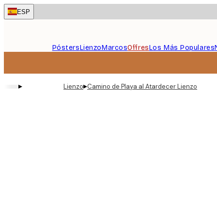
Skip
ESP
to
main
content.
Pósters
Lienzo
Marcos
Offres
Los Más Populares
▸
▸
Lienzo
Camino de Playa al Atardecer Lienzo