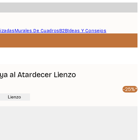
lizadas
Murales De Cuadros
B2B
Ideas Y Consejos
ya al Atardecer Lienzo
-25%*
Lienzo