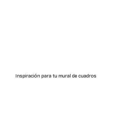
-50%
Dorado Paquetes de pósters
Desde 19,42 €
38,85 €
Inspiración para tu mural de cuadros