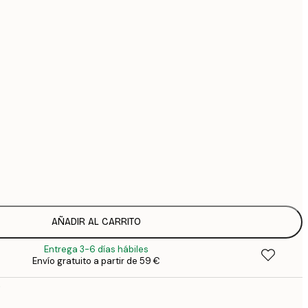
44
74
Sin marco
AÑADIR AL CARRITO
Entrega 3-6 días hábiles
Envío gratuito a partir de 59 €
o