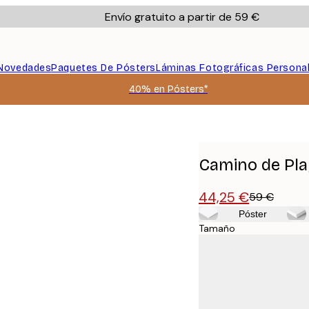
Envío gratuito a partir de 59 €
Novedades
Paquetes De Pósters
Láminas Fotográficas Persona
40% en Pósters*
Camino de Pla
44,25 €
59 €
Póster
Tamaño