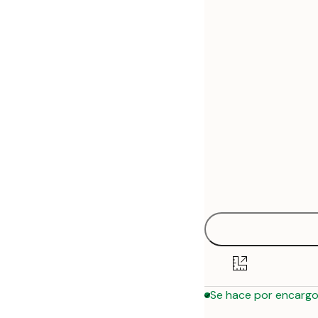
30x40 cm
50x70 cm
Se hace por encarg