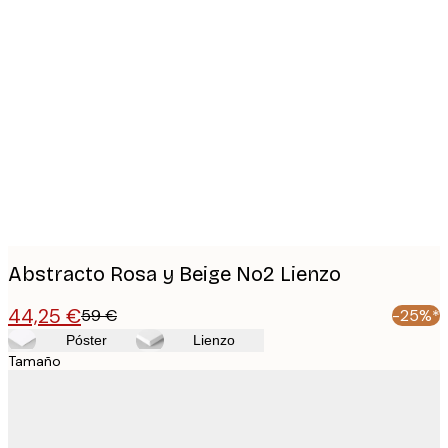
Product
images
Abstracto Rosa y Beige No2 Lienzo
44,25 €
59 €
-25%*
Póster
Lienzo
Tamaño