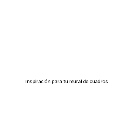
-40%*
icas Verdes No2
Póster Sombras Eucalipt
Desde 7,77 €
12,95 €
Inspiración para tu mural de cuadros