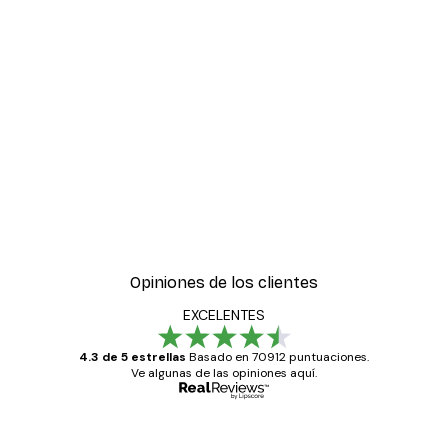
Opiniones de los clientes
EXCELENTES
4.3 de 5 estrellas
Basado en 70912 puntuaciones.
Ve algunas de las opiniones aquí.
Comprador verificado
Opiniones