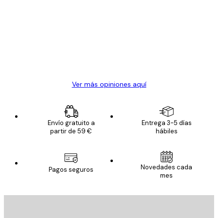
de
Todo genial
los
clientes
20 abr
Alba R
Ver más opiniones aquí
Envío gratuito a
Entrega 3-5 días
partir de 59 €
hábiles
Novedades cada
Pagos seguros
mes