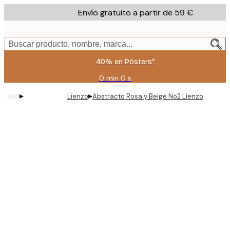
Skip
Envío gratuito a partir de 59 €
to
main
content.
Buscar producto, nombre, marca...
40% en Pósters*
0 min
0 s
Válido
hasta:
▸
▸
Lienzo
Abstracto Rosa y Beige No2 Lienzo
2026-
08-
09