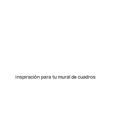
-30%*
Boat in the lake Poster
Desde 9,07 €
12,95 €
Inspiración para tu mural de cuadros