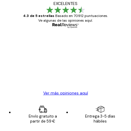
EXCELENTES
4.3 de 5 estrellas
Basado en 70912 puntuaciones.
Ve algunas de las opiniones aquí.
Comprador verificado
Opiniones
de
Todo genial
los
clientes
20 abr
Alba R
Ver más opiniones aquí
Envío gratuito a
Entrega 3-5 días
partir de 59 €
hábiles