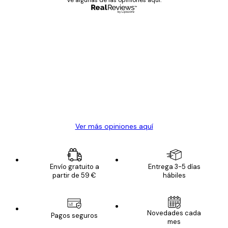
Ve algunas de las opiniones aquí.
Comprador verificado
Opiniones
de
Todo genial
los
clientes
20 abr
Alba R
Ver más opiniones aquí
Envío gratuito a
Entrega 3-5 días
partir de 59 €
hábiles
Novedades cada
Pagos seguros
mes