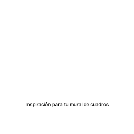
-30%*
Sueños de Londres Póste
Desde 15,02 €
21,45 €
Inspiración para tu mural de cuadros