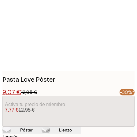
Product
images
Pasta Love Póster
9,07 €
12,95 €
-30%*
Activa tu precio de miembro
7,77 €
12,95 €
Póster
Lienzo
Tamaño