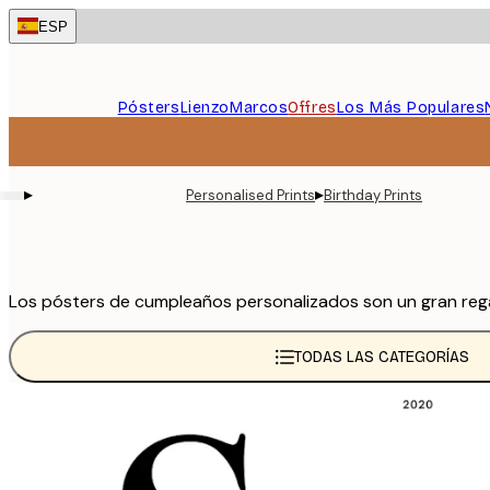
Skip
ESP
to
main
content.
Pósters
Lienzo
Marcos
Offres
Los Más Populares
▸
▸
Personalised Prints
Birthday Prints
Los pósters de cumpleaños personalizados son un gran regal
TODAS LAS CATEGORÍAS