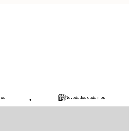
Comprador verificado
...
9 feb
RUBEN T
ros
Novedades cada mes