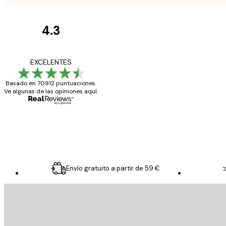
4.3
Opiniones
de
Todo genial
EXCELENTES
los
Basado en 70912 puntuaciones.
clientes
Ve algunas de las opiniones aquí.
20 abr
Alba R
Envío gratuito a partir de 59 €