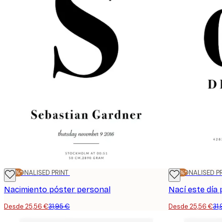
-20%*
PERSONALISED PRINT
-20%*
PERSONALISED P
Nacimiento póster personal
Nací este día
Desde 25,56 €
31,95 €
Desde 25,56 €
31