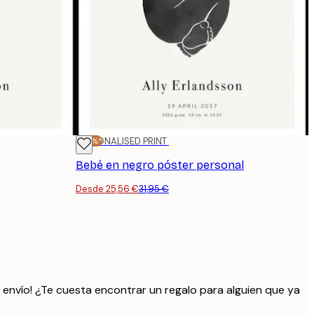
-20%*
PERSONALISED PRINT
Bebé en negro póster personal
Desde 25,56 €
31,95 €
a envío! ¿Te cuesta encontrar un regalo para alguien que ya