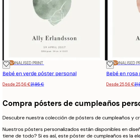
-20%*
PERSONALISED PRINT
-20%*
PERSONALISED P
Bebé en verde póster personal
Bebé en rosa 
Desde 25,56 €
31,95 €
Desde 25,56 €
31
Compra pósters de cumpleaños person
Descubre nuestra colección de pósters de cumpleaños y cr
Nuestros pósters personalizados están disponibles en diseño
tiene de todo? Si es así, este póster de cumpleaños es la ele