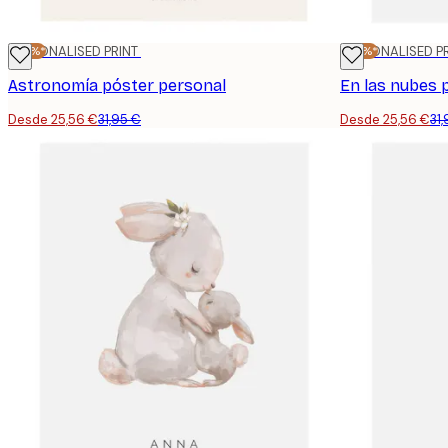
-20%*
PERSONALISED PRINT
-20%*
PERSONALISED P
Astronomía póster personal
En las nubes 
Desde 25,56 €
31,95 €
Desde 25,56 €
31