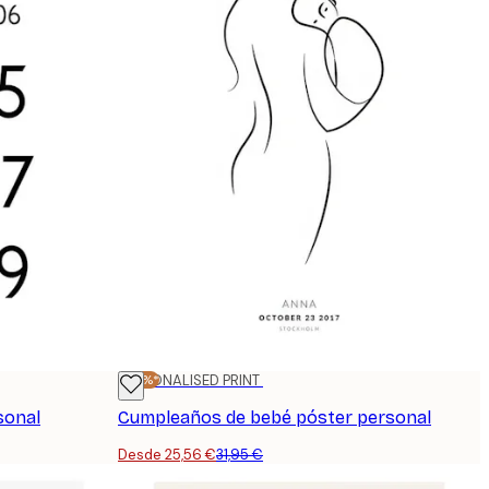
-20%*
PERSONALISED PRINT
sonal
Cumpleaños de bebé póster personal
Desde 25,56 €
31,95 €