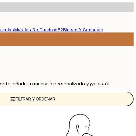
lizadas
Murales De Cuadros
B2B
Ideas Y Consejos
rito, añade tu mensaje personalizado y ¡ya está!
FILTRAR Y ORDENAR