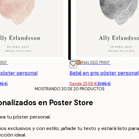
RINT
-20%*
PERSONALISED PRINT
póster personal
Bebé en gris póster personal
,95 €
Desde 25,56 €
31,95 €
MOSTRANDO 20 DE 20 PRODUCTOS
alizados en Poster Store
ea tu póster personal.
s exclusivos y con estilo; ¡añade tu texto y estará listo par
cción ideal.