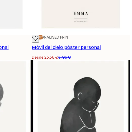
-20%*
PERSONALISED PRINT
onal
Móvil del cielo póster personal
Desde 25,56 €
31,95 €