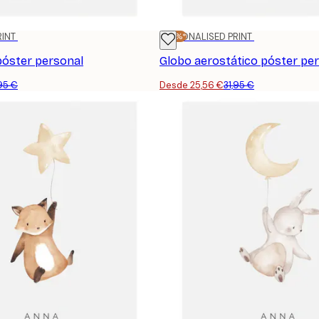
RINT
-20%*
PERSONALISED PRINT
póster personal
Globo aerostático póster pe
,95 €
Desde 25,56 €
31,95 €