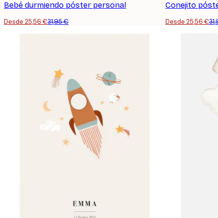
Bebé durmiendo póster personal
Conejito póst
Desde 25,56 €
31,95 €
Desde 25,56 €
31