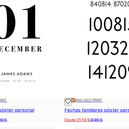
RINT
-20%*
PERSONALISED PRINT
 póster personal
Fechas familiares póster per
,95 €
Desde 25,56 €
31,95 €