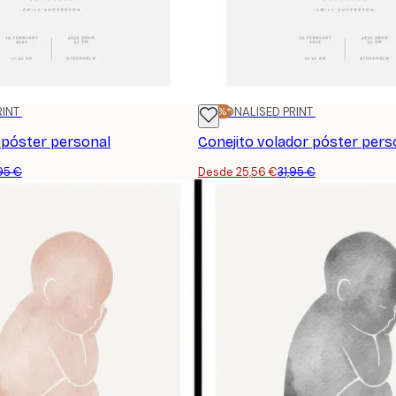
RINT
-20%*
PERSONALISED PRINT
 póster personal
Conejito volador póster pers
,95 €
Desde 25,56 €
31,95 €