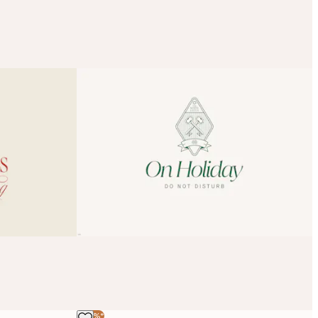
-40%*