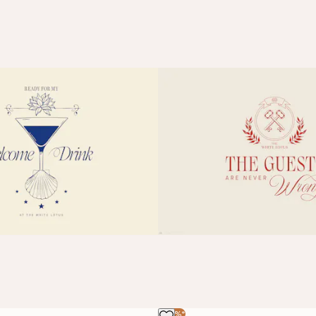
-40%*