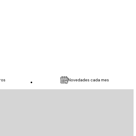
...
9 feb
RUBEN T
ros
Novedades cada mes