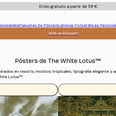
Envío gratuito a partir de 59 €
Novedades
Paquetes De Pósters
Láminas Fotográficas Persona
40% en Pósters*
Pósters de The White Lotus™
rados en resorts, motivos tropicales, tipografía elegante y 
hite Lotus™.