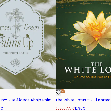
-40%*
The White Lotus™ - Teléfonos Abajo Palmas Arriba Póster
5 €
Desde 7,77 €
12,95 €