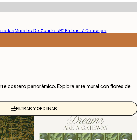
lizadas
Murales De Cuadros
B2B
Ideas Y Consejos
arte costero panorámico. Explora arte mural con flores de
FILTRAR Y ORDENAR