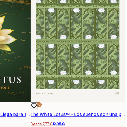
-40%*
The White Lotus™ - El Karma Llega para Todos Póster
The White Lotus™ - Los sueños son una puerta Póster
Desde 7,77 €
12,95 €