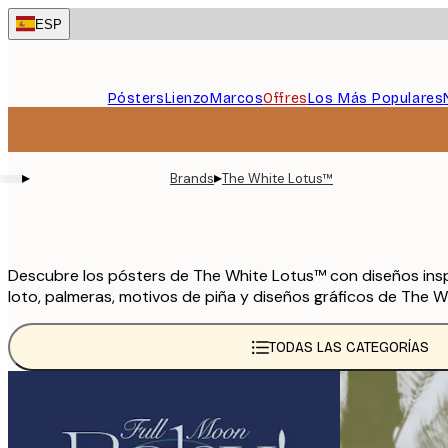
Skip
ESP
to
main
content.
Pósters
Lienzo
Marcos
Offres
Los Más Populares
▸
▸
Brands
The White Lotus™
Descubre los pósters de The White Lotus™ con diseños inspi
loto, palmeras, motivos de piña y diseños gráficos de The W
TODAS LAS CATEGORÍAS