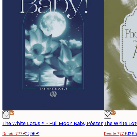
-40%*
-40%*
The White Lotus™ - Full Moon Baby Póster
Desde 7,77 €
12,95 €
Desde 7,77 €
12,9