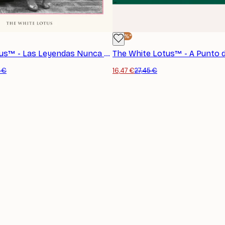
-40%*
The White Lotus™ - Las Leyendas Nunca Mueren Póster
5 €
16,47 €
27,45 €