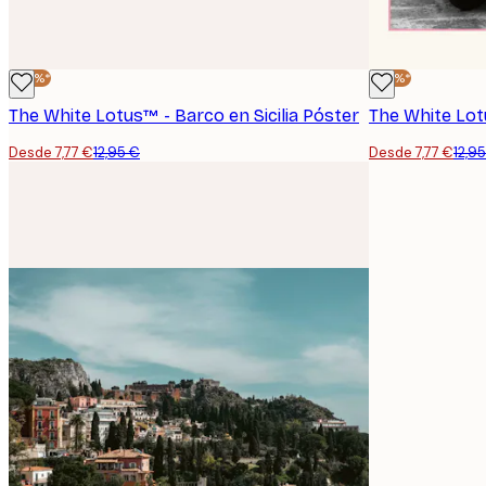
-40%*
-40%*
The White Lotus™ - Barco en Sicilia Póster
Desde 7,77 €
12,95 €
Desde 7,77 €
12,9