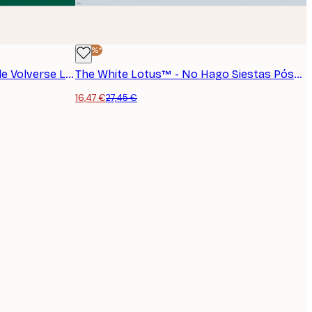
-40%*
The White Lotus™ - A Punto de Volverse Loco Póster
The White Lotus™ - No Hago Siestas Póster
16,47 €
27,45 €