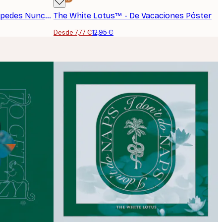
The White Lotus™ - Los Huéspedes Nunca se Equivocan Póster
The White Lotus™ - De Vacaciones Póster
Desde 7,77 €
12,95 €