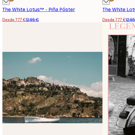
The White Lotus™ - Piña Póster
Desde 7,77 €
12,95 €
Desde 7,77 €
12,9