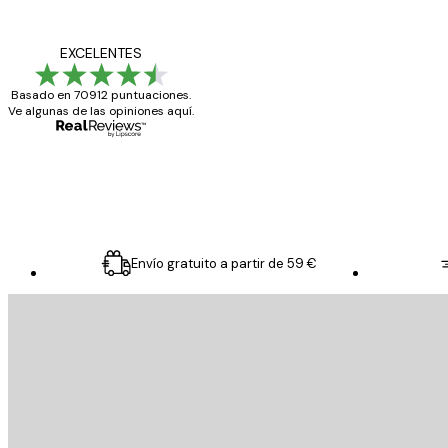
Opiniones
de
Todo genial
EXCELENTES
los
Basado en 70912 puntuaciones.
clientes
Ve algunas de las opiniones aquí.
20 abr
Alba R
Envío gratuito a partir de 59 €
E-mail