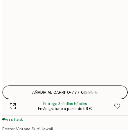
7
21x30 cm
1
12
30x40 cm
2
21
50x70 cm
3
29
70x100 cm
4
Frame
options
AÑADIR AL CARRITO
-
7,77 €
12,95 €
Entrega 3-5 días hábiles
Envío gratuito a partir de 59 €
En stock
Póster Vintage Surf Hawaii