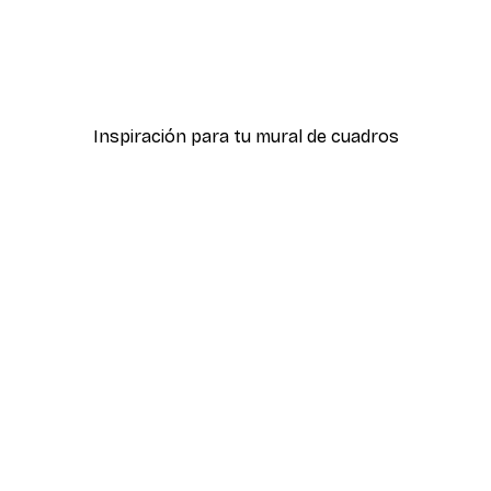
-40%*
y Estrellas Western Póster
Champagne Vintage Póst
Desde 12,87 €
21,45 €
Inspiración para tu mural de cuadros