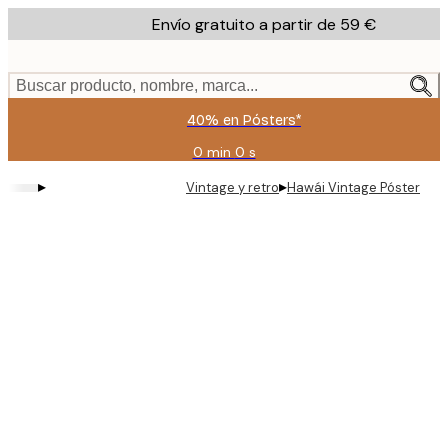
Skip
Envío gratuito a partir de 59 €
to
main
content.
Buscar producto, nombre, marca...
40% en Pósters*
0 min
0 s
Válido
hasta:
▸
▸
Vintage y retro
Hawái Vintage Póster
2026-
08-
09