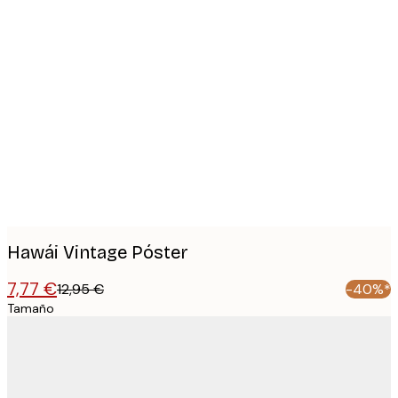
Product
images
Hawái Vintage Póster
7,77 €
12,95 €
-40%*
Tamaño