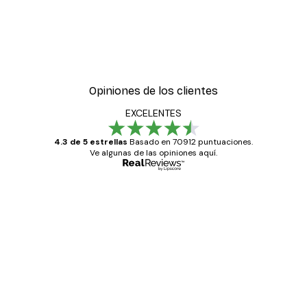
Opiniones de los clientes
EXCELENTES
4.3 de 5 estrellas
Basado en 70912 puntuaciones.
Ve algunas de las opiniones aquí.
Comprador verificado
Opiniones
de
Todo genial
los
clientes
20 abr
Alba R