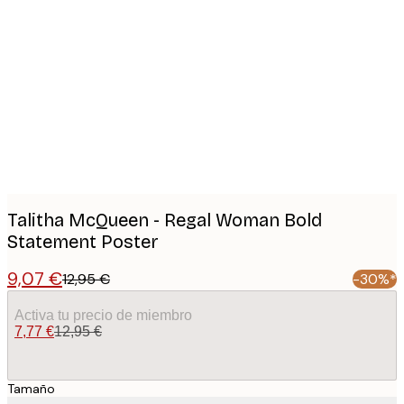
Product
images
Talitha McQueen - Regal Woman Bold
Statement Poster
9,07 €
12,95 €
-30%*
Activa tu precio de miembro
7,77 €
12,95 €
Tamaño