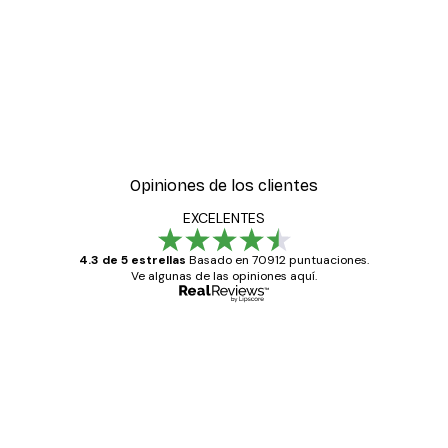
-30%*
icas Verdes No2
Póster Sombras Eucalipt
Desde 9,07 €
12,95 €
Opiniones de los clientes
EXCELENTES
4.3 de 5 estrellas
Basado en 70912 puntuaciones.
Ve algunas de las opiniones aquí.
Comprador verificado
Opiniones
de
Todo genial
los
clientes