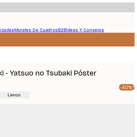
lizadas
Murales De Cuadros
B2B
Ideas Y Consejos
i - Yatsuo no Tsubaki Póster
-40%*
Lienzo