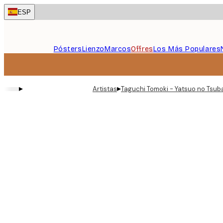
Skip
ESP
to
main
content.
Pósters
Lienzo
Marcos
Offres
Los Más Populares
▸
▸
Artistas
Taguchi Tomoki - Yatsuo no Tsuba