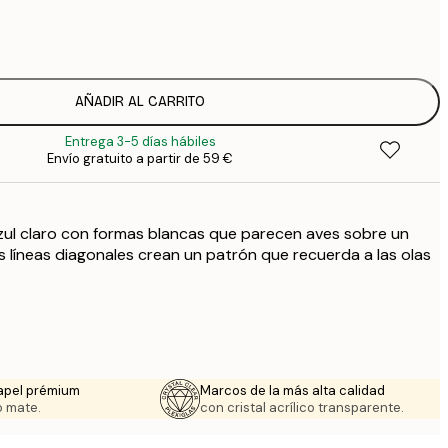
7
1
12
2
19
AÑADIR AL CARRITO
3
Entrega 3-5 días hábiles
Envío gratuito a partir de 59 €
zul claro con formas blancas que parecen aves sobre un
s líneas diagonales crean un patrón que recuerda a las olas
apel prémium
Marcos de la más alta calidad
 mate.
con cristal acrílico transparente.