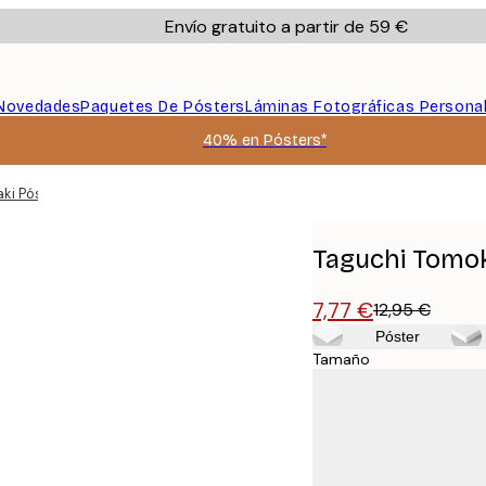
Envío gratuito a partir de 59 €
Novedades
Paquetes De Pósters
Láminas Fotográficas Persona
40% en Pósters*
ki Póster
Taguchi Tomok
7,77 €
12,95 €
Póster
Tamaño