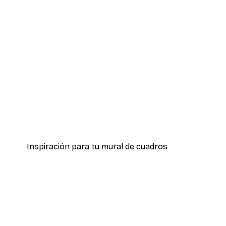
-40%*
Rosi Feist - La Gran Ola de Ja
Desde 7,77 €
12,95 €
Inspiración para tu mural de cuadros