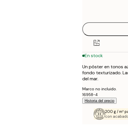
Frame
21x30 cm
options
30x40 cm
50x70 cm
En stock
Un póster en tonos a
fondo texturizado. La
del mar.
Marco no incluido.
16958-4
Historia del precio
200 g / m² p
con acabado