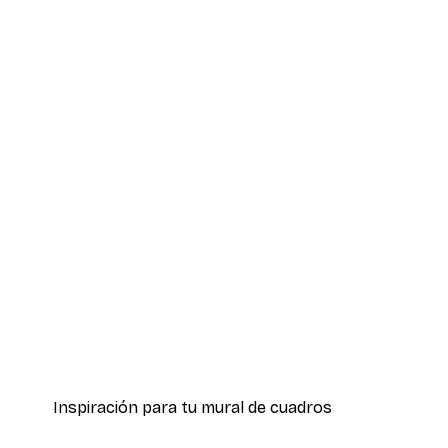
-40%*
Olga Telnova - León en Acuare
Desde 7,77 €
12,95 €
Inspiración para tu mural de cuadros