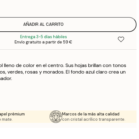
1
12
2
16
AÑADIR AL CARRITO
2
Entrega 3-5 días hábiles
21
Envío gratuito a partir de 59 €
3
29
4
 lleno de color en el centro. Sus hojas brillan con tonos
64
llos, verdes, rosas y morados. El fondo azul claro crea un
ñador.
apel prémium
Marcos de la más alta calidad
 mate.
con cristal acrílico transparente.