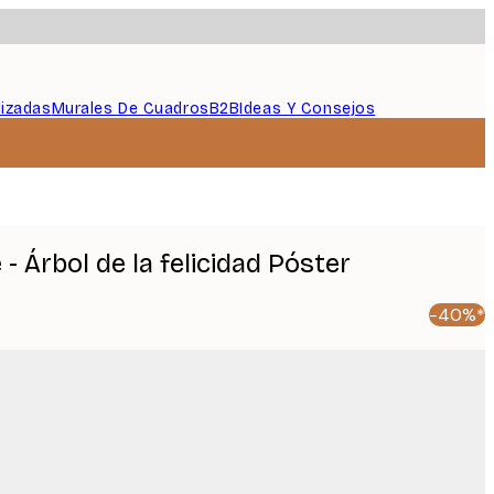
lizadas
Murales De Cuadros
B2B
Ideas Y Consejos
- Árbol de la felicidad Póster
-40%*