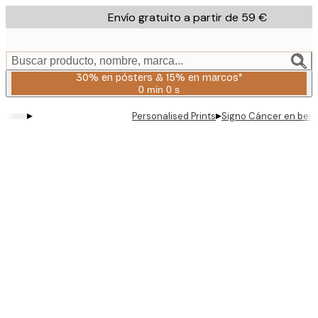
Skip
Envío gratuito a partir de 59 €
to
main
content.
Buscar producto, nombre, marca...
30% en pósters & 15% en marcos*
0 min
0 s
Válido
hasta:
▸
▸
Personalised Prints
Signo Cáncer en beig
2026-
08-
06