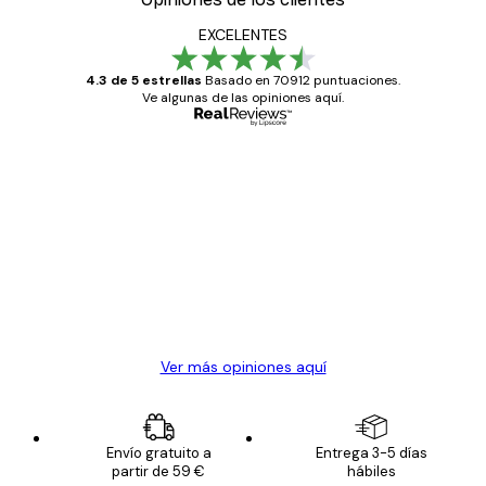
EXCELENTES
4.3 de 5 estrellas
Basado en 70912 puntuaciones.
Ve algunas de las opiniones aquí.
Comprador verificado
Opiniones
de
Todo genial
los
clientes
20 abr
Alba R
Ver más opiniones aquí
Envío gratuito a
Entrega 3-5 días
partir de 59 €
hábiles