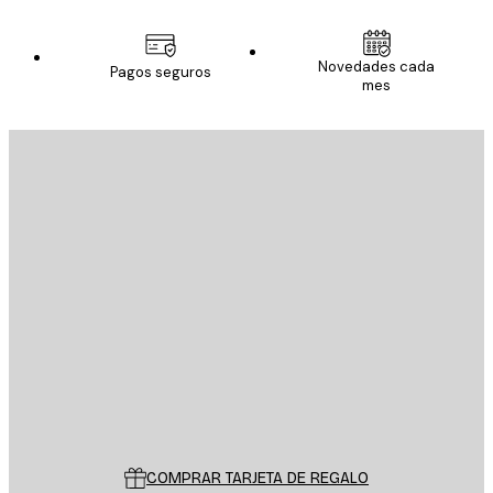
Novedades cada
Pagos seguros
mes
E-mail
ENVIAR
Tienda
Poster Store
Servicio al cliente
COMPRAR TARJETA DE REGALO