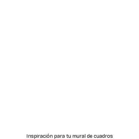
-30%*
ter
Boat in the lake Poster
Desde 9,07 €
12,95 €
Inspiración para tu mural de cuadros