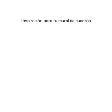
icas Verdes No2
Póster Sombras Eucalipt
Desde 7,77 €
12,95 €
Inspiración para tu mural de cuadros