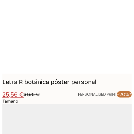
Product
images
Letra R botánica póster personal
25,56 €
31,95 €
-20%*
PERSONALISED PRINT
Tamaño