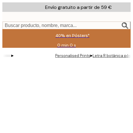
Skip
Envío gratuito a partir de 59 €
to
main
content.
Buscar producto, nombre, marca...
40% en Pósters*
0 min
0 s
Válido
hasta:
▸
▸
Personalised Prints
Letra R botánica póst
2026-
08-
09