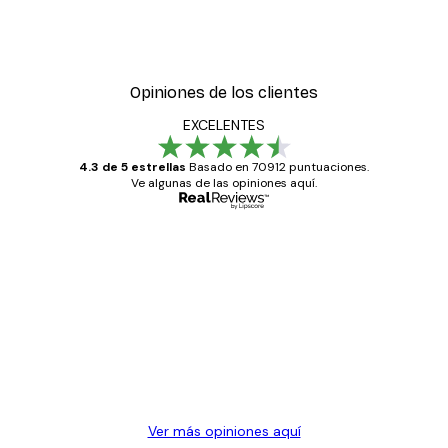
Opiniones de los clientes
EXCELENTES
4.3 de 5 estrellas
Basado en 70912 puntuaciones.
Ve algunas de las opiniones aquí.
Comprador verificado
Opiniones
de
Todo genial
los
clientes
20 abr
Alba R
Ver más opiniones aquí